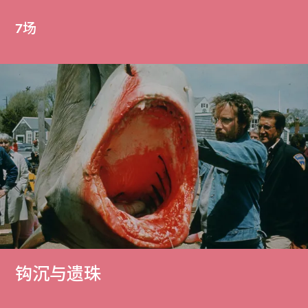
7场
钩沉与遗珠