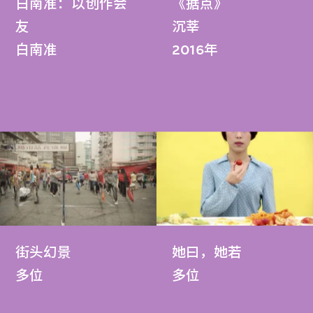
白南准：以创作会
《据点》
友
沉莘
白南准
2016年
街头幻景
她曰，她若
多位
多位