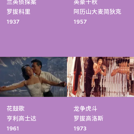
兰英侦探案
英豪千秋
罗拔科里
阿历山大麦简狄克
1937
1957
花鼓歌
龙争虎斗
亨利高士达
罗拔高洛​​斯
1961
1973