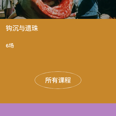
钩沉与遗珠
6场
所有课程