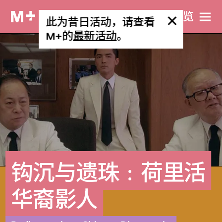
网站导览
此为昔日活动，请查看
M+的
最新活动
。
钩沉与遗珠﹕荷里活
华裔影人