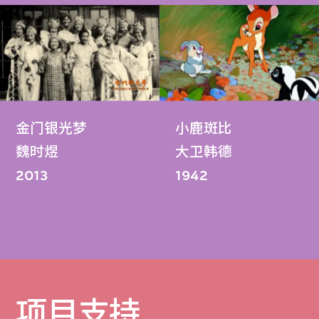
金门银光梦
小鹿斑比
魏时煜
大卫韩德
2013
1942
项目支持