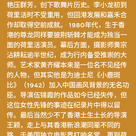
艳压群芳，创下歌舞片历史。李小龙初到
荷里活时不受重用，但回港发展和嘉禾合
作却取得空前成就。 1980年代，生于香
港的尊龙同样要披荆斩棘才能成为独当一
面的荷里活演员。幕后方面，摄影师黄宗
沾耕耘逾半世纪，成为行内备受推崇的大
师。艺术家黄齐耀本来是一位名不见经传
的人物，但其实他是为迪士尼《小鹿斑
比》（1942）加入中国画风背景的无名功
臣。导演伍锦霞的作品如今已经失传，但
这位女性先锋的事迹在纪录片中得以留
传。最后当然少不了香港土生土长的导演
王颖，走上与其香港新浪潮同辈不同的
路，于美国独立电影界打响名堂，再到荷