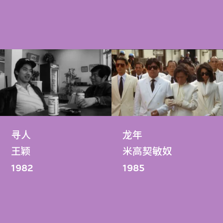
寻人
龙年
王颖
米高契敏奴
1982
1985