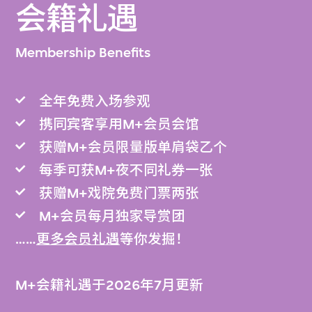
会籍礼遇
Membership Benefits
全年免费入场参观
携同宾客享用M+会员会馆
获赠M+会员限量版单肩袋乙个
每季可获M+夜不同礼券一张
获赠M+戏院免费门票两张
M+会员每月独家导赏团
……
更多会员礼遇
等你发掘！
M+会籍礼遇于2026年7月更新