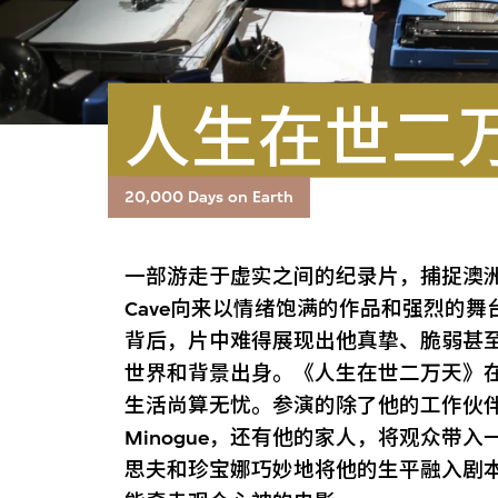
人生在世二
20,000 Days on Earth
一部游走于虚实之间的纪录片，捕捉澳洲摇滚巨
Cave向来以情绪饱满的作品和强烈的
背后，片中难得展现出他真挚、脆弱甚
世界和背景出身。《人生在世二万天》
生活尚算无忧。参演的除了他的工作伙伴如Warren 
Minogue，还有他的家人，将观众带
思夫和珍宝娜巧妙地将他的生平融入剧