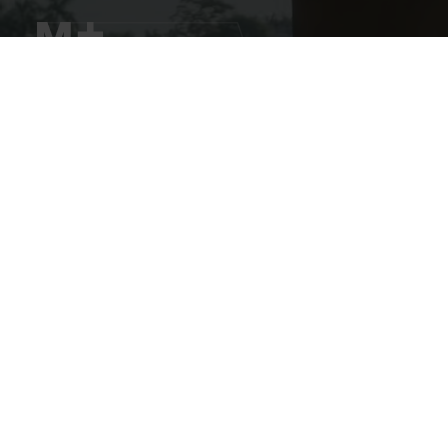
亚洲
全球性
当
Asia’s global museum of contemporary art