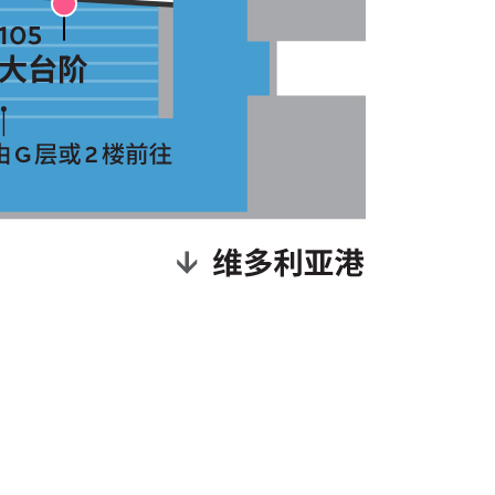
魅影
M+ at Night: Sonic Phantoms