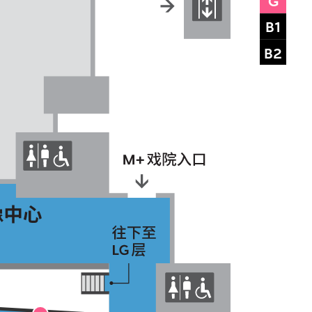
G
B1
B2
亲子随玩现场：
画画不寻常
Family Drop-in: Unusual Drawing
M+夜不同：声景