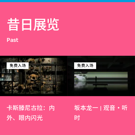
昔日展览
Past
免费入场
免费入场
卡斯滕尼古拉：内
坂本龙一 | 观音・听
外、眼内闪光
时