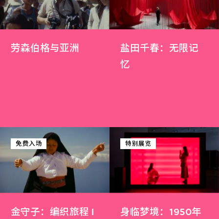
劳森伯格与亚洲
盐田千春：无限记
忆
免费入场
特别展览
金守子：编织旅程 I
身临梦境：1950年