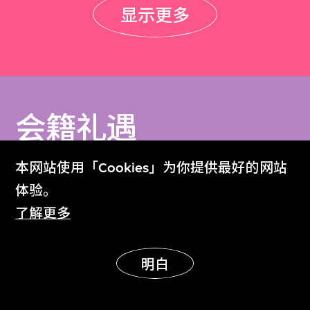
显示更多
会籍礼遇
Membership Benefits
本网站使用「Cookies」为你提供最好的网站
体验。
全年免费入场参观
了解更多
携同宾客享用M+会员会馆
获赠M+会员限量版单肩袋乙个
明白
每季可获M+夜不同礼券一张
获赠M+戏院免费门票两张