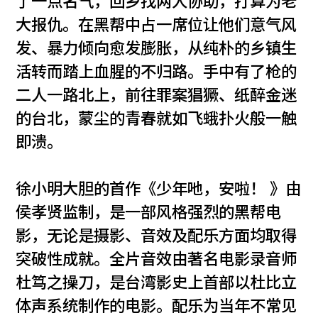
了一点名气，回乡找两人协助，打算为老
大报仇。在黑帮中占一席位让他们意气风
发、暴力倾向愈发膨胀，从纯朴的乡镇生
活转而踏上血腥的不归路。手中有了枪的
二人一路北上，前往罪案猖獗、纸醉金迷
的台北，蒙尘的青春就如飞蛾扑火般一触
即溃。
徐小明大胆的首作《少年吔，安啦！ 》由
侯孝贤监制，是一部风格强烈的黑帮电
影，无论是摄影、音效及配乐方面均取得
突破性成就。全片音效由著名电影录音师
杜笃之操刀，是台湾影史上首部以杜比立
体声系统制作的电影。配乐为当年不常见