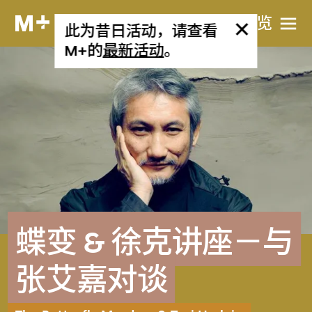
网站导览
此为昔日活动，请查看
M+的
最新活动
。
蝶变 & 徐克讲座－与
张艾嘉对谈