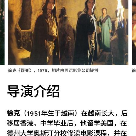
徐克《蝶变》，1979，相片由思远影业公司提供
徐
导演介绍
徐克
（1951年生于越南）在越南长大，后
移居香港。中学毕业后，他留学美国，在
德州大学奥斯汀分校修读电影课程，并在