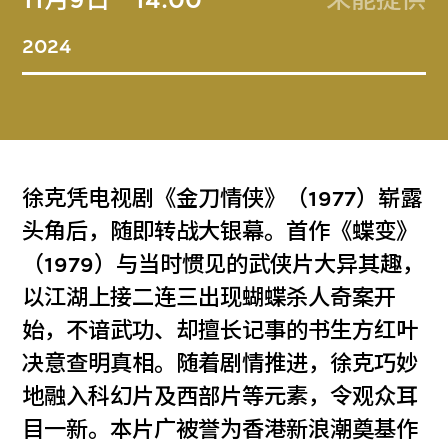
11月9日
14:00
未能提供
2024
徐克凭电视剧《金刀情侠》（1977）崭露
头角后，随即转战大银幕。首作《蝶变》
（1979）与当时惯见的武侠片大异其趣，
以江湖上接二连三出现蝴蝶杀人奇案开
始，不谙武功、却擅长记事的书生方红叶
决意查明真相。随着剧情推进，徐克巧妙
地融入科幻片及西部片等元素，令观众耳
目一新。本片广被誉为香港新浪潮奠基作