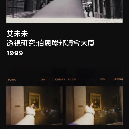
艾未未
透視研究:伯恩聯邦議會大廈
1999