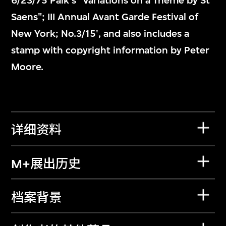
6/23/75 Paik's "Variations on a Theme by St
Saens"; III Annual Avant Garde Festival of
New York; No.3/15', and also includes a
stamp with copyright information by Peter
Moore.
详细资料
M+展出历史
档案背景