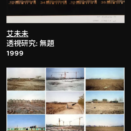
艾未未
透視研究: 無題
1999