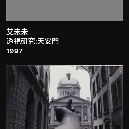
艾未未
透視研究:天安門
1997