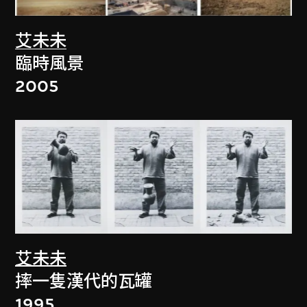
艾未未
臨時風景
2005
艾未未
摔一隻漢代的瓦罐
1995