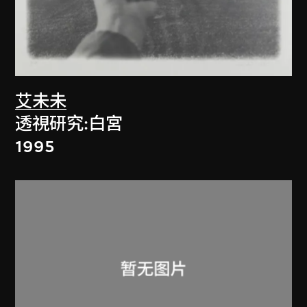
艾未未
透視研究:白宮
1995