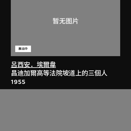
展出中
呂西安．埃爾韋
昌迪加爾高等法院坡道上的三個人
1955