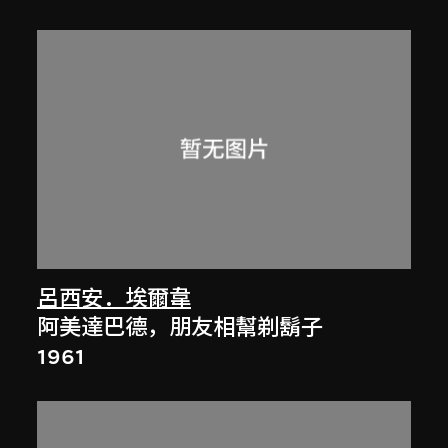
呂西安．埃爾韋
阿美達巴德，朋友相幫剃鬍子
1961