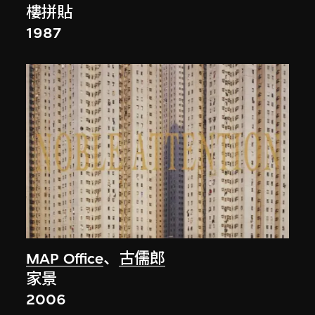
樓拼貼
1987
MAP Office
、
古儒郎
家景
2006