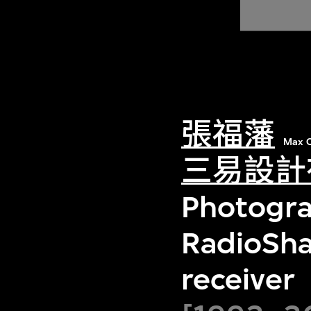
張福藩
Max C
三易設計
Photogra
RadioSha
receiver