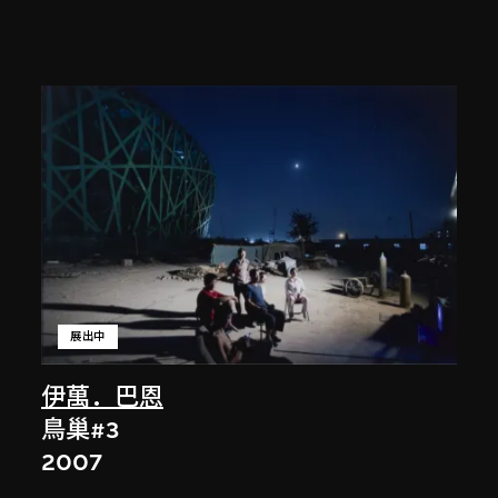
展出中
伊萬．巴恩
鳥巢#3
2007