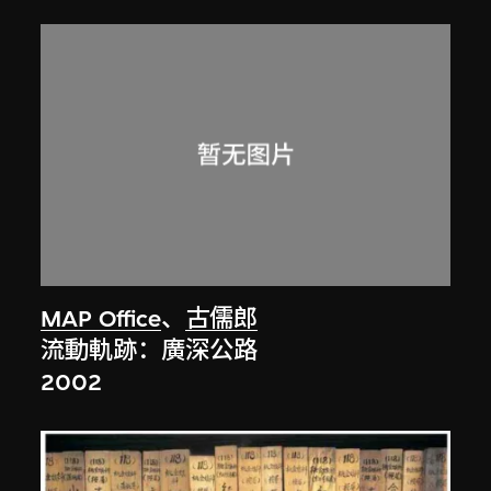
MAP Office
、
古儒郎
流動軌跡：廣深公路
2002