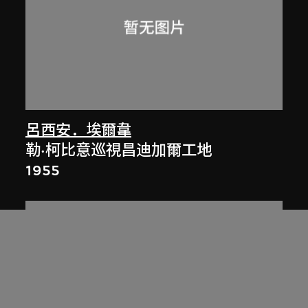
呂西安．埃爾韋
勒·柯比意巡視昌迪加爾工地
1955