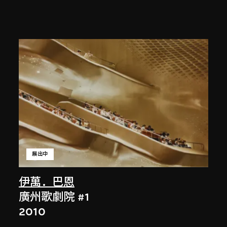
展出中
伊萬．巴恩
廣州歌劇院 #1
2010