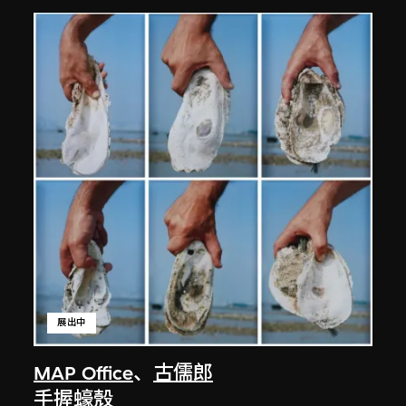
展出中
MAP Office
、
古儒郎
手握蠔殼