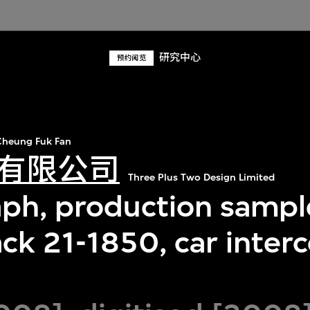
研究中心
预约阅览
heung Fuk Fan
有限公司
Three Plus Two Design Limited
ph, production sampl
ck 21-1850, car inter