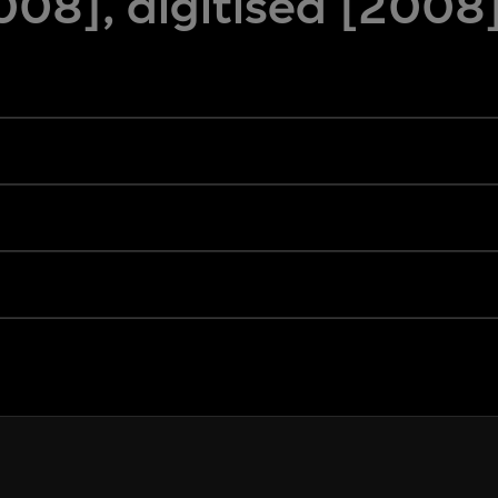
08], digitised [2008