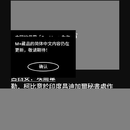
本网站使用「Cookies」为你
提供最好的网站体验。
M+藏品的简体中文内容仍在
了解更多
更新，敬请期待！
明白
确认
呂西安．埃爾韋
勒．柯比意於印度昌迪加爾秘書處作
畫
1955