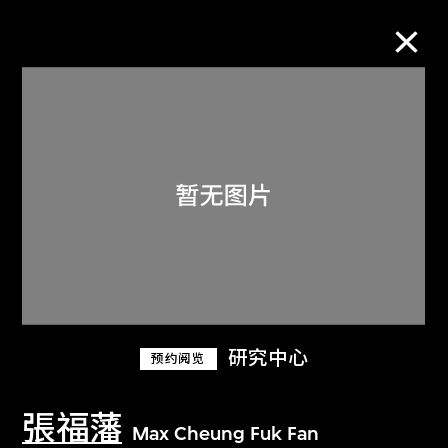
M+藏品
进一步筛选
搜索
关于M+藏品
研究中心
预约阅览
探索世界顶级的二十及二十一世纪视觉
文化藏品。
張福藩
Max Cheung Fuk Fan