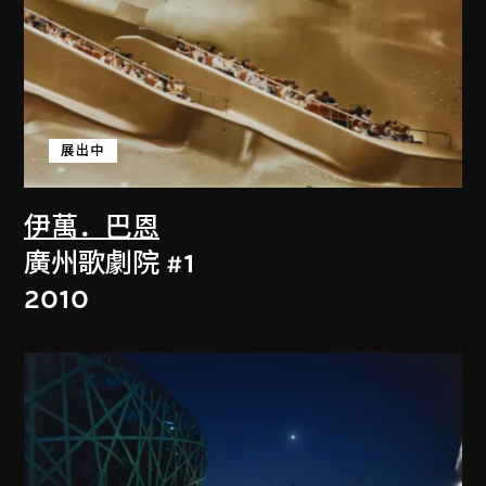
展出中
伊萬．巴恩
廣州歌劇院 #1
2010