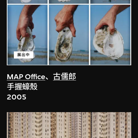
展出中
MAP Office
、
古儒郎
手握蠔殼
2005