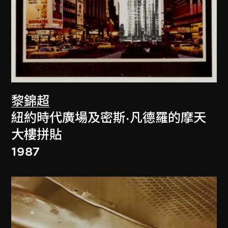
黎錦超
紐約時代廣場及密斯·凡德羅的摩天
大樓拼貼
1987