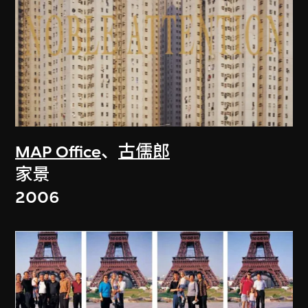
MAP Office
、
古儒郎
家景
2006