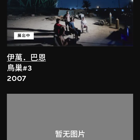
展出中
伊萬．巴恩
鳥巢#3
2007