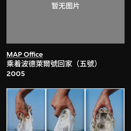
MAP Office
乘着波德萊爾號回家（五號）
2005