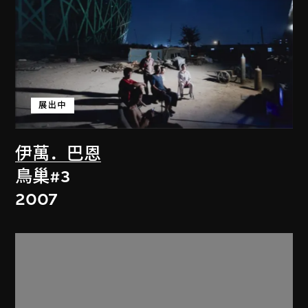
展出中
伊萬．巴恩
鳥巢#3
2007