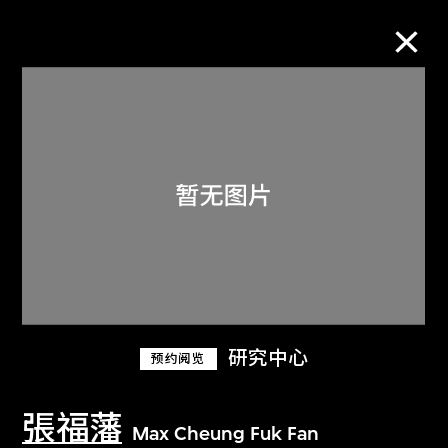
M+藏品
进一步筛选
搜索
关于M+藏品
研究中心
预约阅览
探索世界顶级的二十及二十一世纪视觉
文化藏品。
張福藩
Max Cheung Fuk Fan