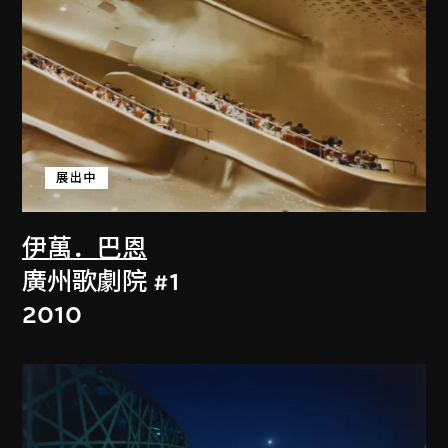
展出中
伊萬．巴恩
廣州歌劇院 #1
2010