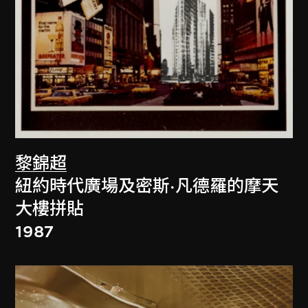
黎錦超
紐約時代廣場及密斯·凡德羅的摩天
大樓拼貼
1987