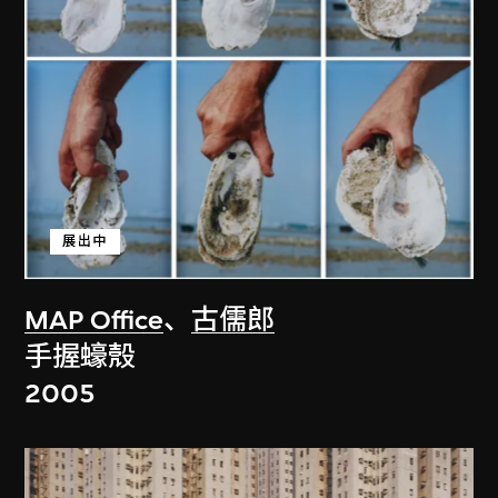
展出中
MAP Office
、
古儒郎
手握蠔殼
2005