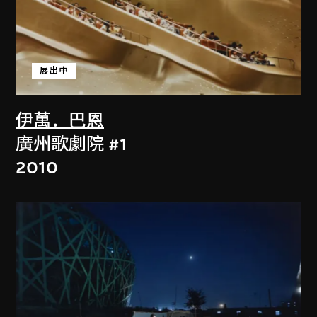
展出中
伊萬．巴恩
廣州歌劇院 #1
2010