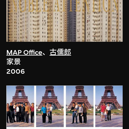
MAP Office
、
古儒郎
家景
2006