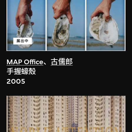
展出中
MAP Office
、
古儒郎
手握蠔殼
2005