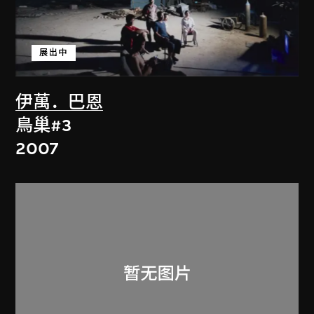
展出中
伊萬．巴恩
鳥巢#3
2007