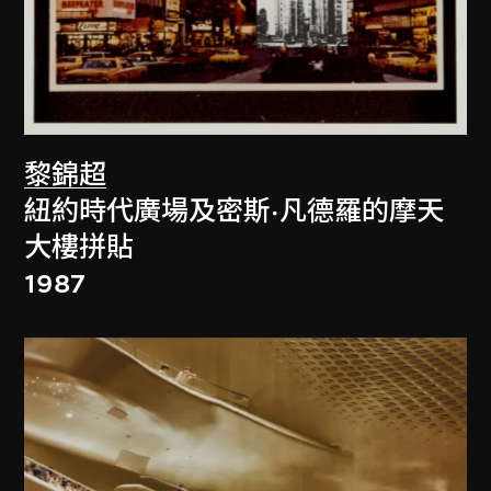
黎錦超
紐約時代廣場及密斯·凡德羅的摩天
大樓拼貼
1987