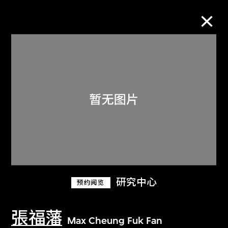
M+藏品
进一步筛选
搜索
关于M+藏品
研究中心
预约阅览
探索世界顶级的二十及二十一世纪视觉
文化藏品。
張福藩
Max Cheung Fuk Fan