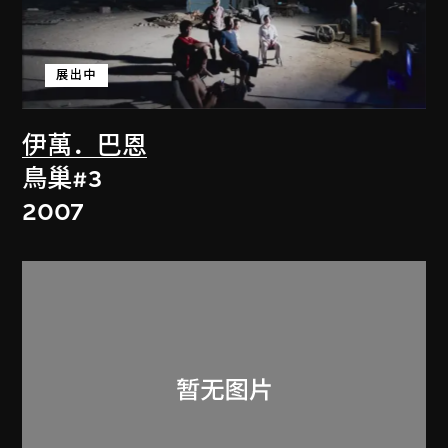
展出中
伊萬．巴恩
鳥巢#3
2007