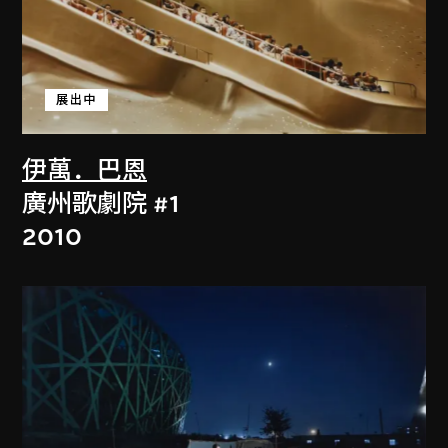
展出中
伊萬．巴恩
廣州歌劇院 #1
2010