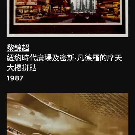
黎錦超
紐約時代廣場及密斯·凡德羅的摩天
大樓拼貼
1987