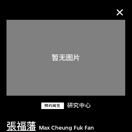
M+藏品
进一步筛选
搜索
关于M+藏品
研究中心
预约阅览
探索世界顶级的二十及二十一世纪视觉
文化藏品。
張福藩
Max Cheung Fuk Fan