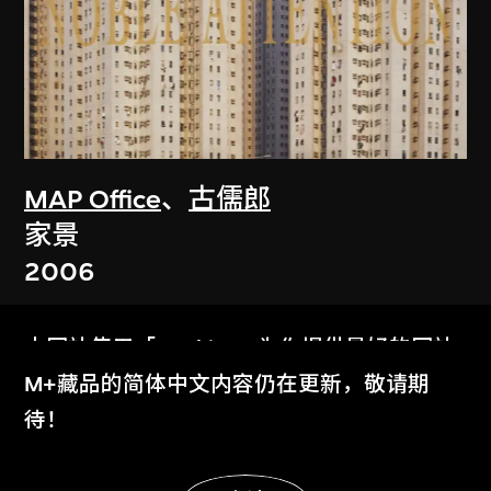
MAP Office
、
古儒郎
家景
2006
本网站使用「Cookies」为你提供最好的网站
体验。
M+藏品的简体中文内容仍在更新，敬请期
了解更多
待！
显示更多