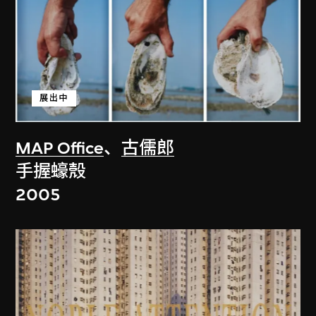
展出中
MAP Office
、
古儒郎
手握蠔殼
2005