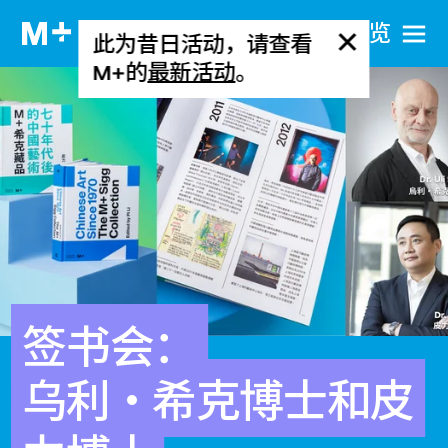
网站导览
此为昔日活动，请查看
M+的
最新活动
。
签书会：
乌利・希克博士和皮