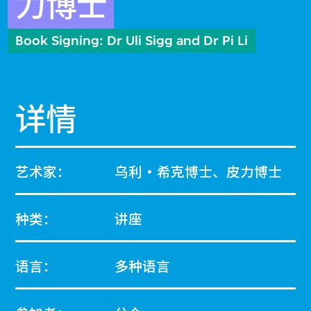
力博士
Book Signing: Dr Uli Sigg and Dr Pi Li
详情
艺术家：
乌利・希克博士、皮力博士
种类：
讲座
语言：
多种语言