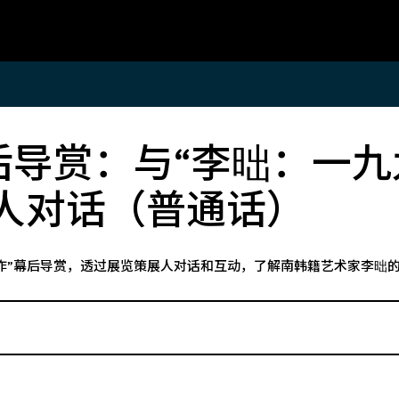
南
成为会员
后导赏：与“李昢：一
二至星期四、周末及公众假
M+会籍为不同年龄及背景
0至18:00开放，星期五的开放
与众不同的当代视觉文化体
人对话（普通话）
22:00，每星期一休馆。
员可使用专属M+会员会馆
最后入场时间为闭馆前30分
通道，享有M+专属参观时
购展览及活动门票，以及更
作”幕后导赏，透过展览策展人对话和互动，了解南韩籍艺术家李昢的
遇。
多
成为M+的一分子！