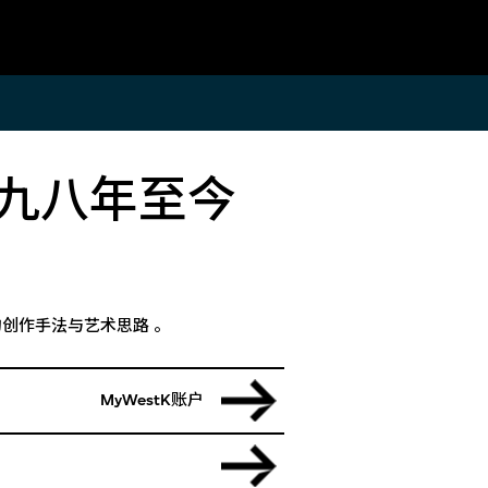
常见问题
九九八年至今
的人士提供
有关参观、票务、团体和学校参观、通
验。M+会
达安排、会籍及其他资讯。请参阅我们
及会员专用
的常见问题或直接与我们联系。
段、优先预
多精彩礼
常见问题
创作手法与艺术思路 。
联系我们
MyWestK账户