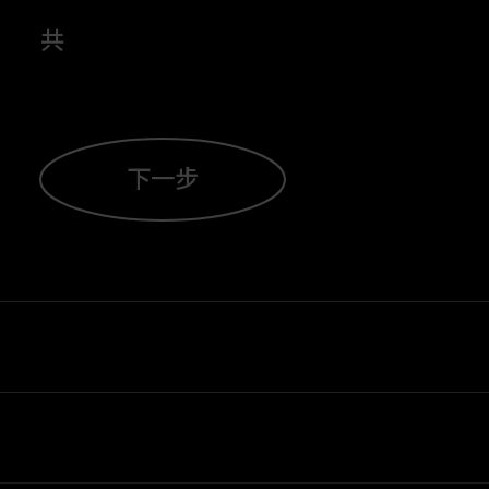
1
时传译。请于报名页面选择最适合你的场
共
2
3
下一步