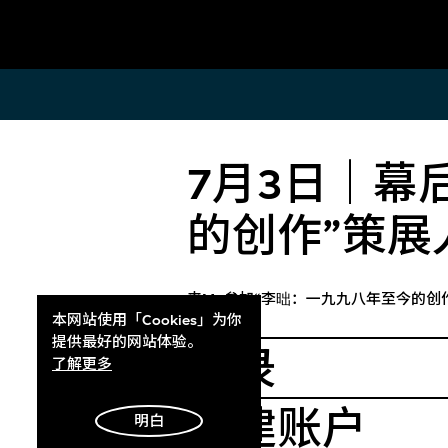
入场
参观指
7月3日｜幕
访客须在现场或网上购买展覽门票入
M+每星期
场。活动及电影节目或须额外购票。6
期于10:0
的创作”策展
岁及以下儿童毋须购票。
时间延长至
M+展厅的
钟。
了解更多
来M+参加“李昢：一九九八年至今的创
本网站使用「Cookies」为你
了解更
提供最好的网站体验。
登录
了解更多
创建账户
明白