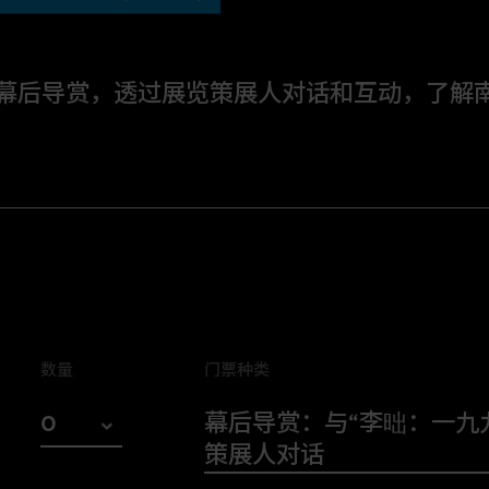
”幕后导赏，透过展览策展人对话和互动，了解
思路 ，并与“
李昢：一九九八年至今的
策展背后的神秘面纱！
创作生涯的全面回顾展，主要展出艺术家
品，如《我的宏大叙事（Mon grand
数量
门票种类
系列的平面作品等。M+策展人将在导赏团
历程，如何以作品批判与重新想像不同的
门票种类
0
幕后导赏：与“李昢：一九
角度，让大家理解这些作品之间的关系。
策展人对话
0