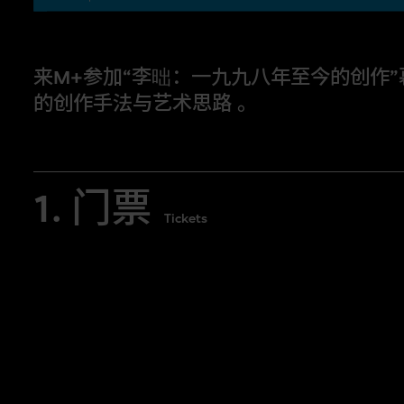
来M+参加“李昢：一九九八年至今的创作
的创作手法与艺术思路 。
了解南韩籍艺术家李昢的创作手法与艺术
1. 门票
创作
”展览策展人对话和互动，一同揭开
Tickets
“李昢：一九九八年至今的创作”是李昢
近三十年以不同物质与叙事方式所创作的作
récit）》系列的环境雕塑、《泊渡》
中亲身拆解李昢构思和实现创作的心路
现代议题，并分享策展过程，提供另一