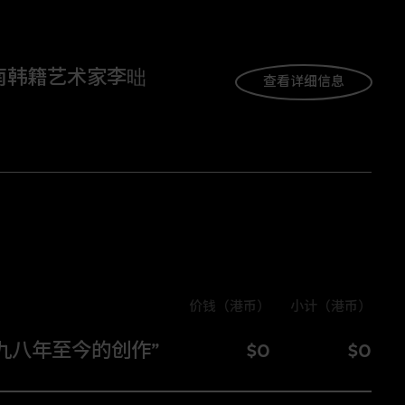
南韩籍艺术家李昢
查看详细信息
价钱（港币）
小计（港币）
价钱（港币）
小
九八年至今的创作”
$0
$0