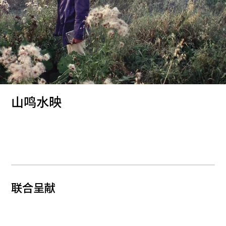
山鸣水映
联合呈献