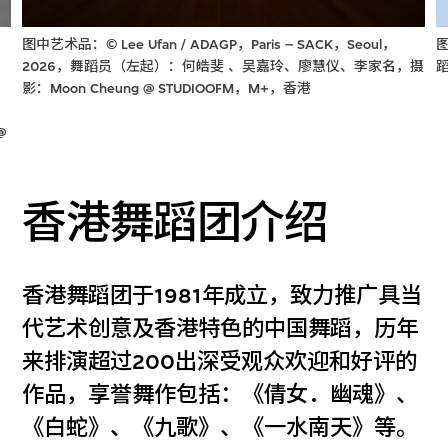
图中艺术品：© Lee Ufan / ADAGP，Paris – SACK，Seoul，
图
2026，舞蹈员（左起）：何皓斐 、吴嘉玲、廖慧仪、李家名，摄
蹈
影：Moon Cheung @ STUDIOOFM，M+，香港
@
香港舞蹈团介绍
香港舞蹈团于1981年成立，致力推广具当
代艺术创意及香港特色的中国舞蹈，历年
来排演超过200出深受观众欢迎和好评的
作品，享誉舞作包括：《倩女．幽魂》、
《白蛇》、《九歌》、《一水南天》等。