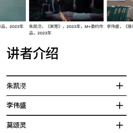
品，2023年
朱凯濙，《家常》，2023年，M+委约作
李伟盛，《接近
品，2023年
讲者介绍
朱凯濙
李伟盛
莫颂灵