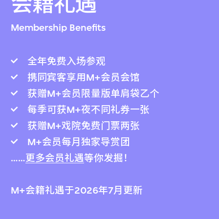
会籍礼遇
Membership Benefits
全年免费入场参观
携同宾客享用M+会员会馆
获赠M+会员限量版单肩袋乙个
每季可获M+夜不同礼券一张
获赠M+戏院免费门票两张
M+会员每月独家导赏团
……
更多会员礼遇
等你发掘！
M+会籍礼遇于2026年7月更新