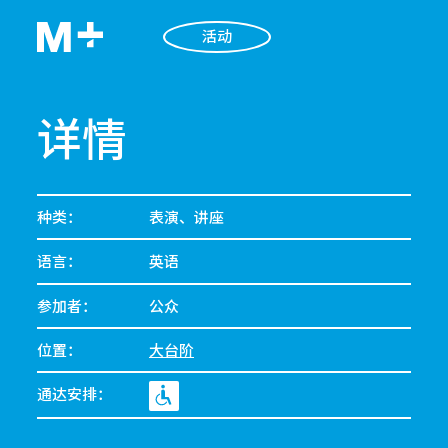
活动
详情
种类：
表演、讲座
语言：
英语
参加者：
公众
位置：
大台阶
通达安排：