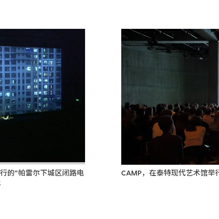
举行的“帕雷尔下城区闭路电
CAMP，在泰特现代艺术馆举行的“
年