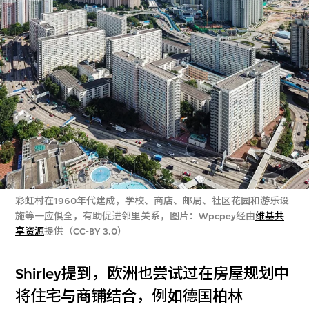
彩虹村在1960年代建成，学校、商店、邮局、社区花园和游乐设
施等一应俱全，有助促进邻里关系，图片：Wpcpey经由
维基共
享资源
提供（CC-BY 3.0）
Shirley提到，欧洲也尝试过在房屋规划中
将住宅与商铺结合，例如德国柏林