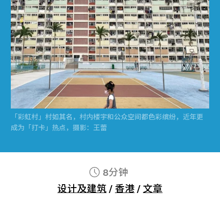
「彩虹村」村如其名，村内楼宇和公众空间都色彩缤纷，近年更
成为「打卡」热点，摄影：王蕾
8分钟
设计及建筑
/
香港
/
文章