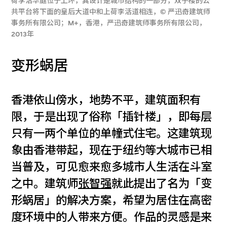
荷李活华庭位于上环，其设计是城市结构的一部分，双子楼的公
共平台将下面的皇后大道中和上荷李活道相连，© 严迅奇建筑师
事务所有限公司；M+，香港，严迅奇建筑师事务所有限公司，
2013年
变形蜗居
香港依山傍水，地势不平，建筑面积有
限，于是出现了俗称「插针楼」，即每层
只有一两个单位的单幢式住宅。这建筑现
象由香港带起，现在于纽约等大城市已相
当普及，可见愈来愈多城市人生活在斗室
之中。建筑师
张智强
就此提出了名为「变
形蜗居」的解决方案，希望为居住在高密
度环境中的人带来方便。作品的灵感是来