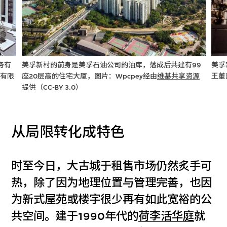
务有
美孚新村的前身是美孚石油公司的油库，落成后共建有99
美孚
务有限
座20层高的住宅大厦，图片：Wpcpey经由
维基共享资源
王董
提供（CC-BY 3.0）
从局限转化成特色
时至今日，大古城于租售市场仍然炙手可
热，除了因为地理位置与管理完善，也因
为新式屋苑或楼宇很少再有如此宽裕的公
共空间。建于1990年代的
荷李活华庭
就