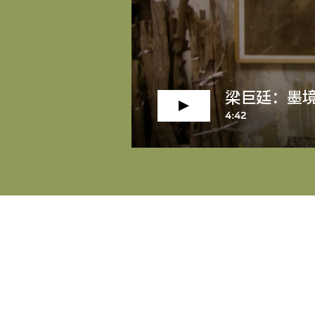
梁巨廷：墨
4:42