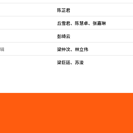
陈芷君
丘雪君、陈慧卓、张嘉琳
彭绮云
编辑
梁仲汶、林立伟
梁巨廷、苏浚