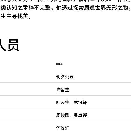
人类认知之零碎不完整。他透过探索周遭世界无形之物
人生中寻找美。
人员
M+
朝夕公园
许智生
叶云生、林铤轩
周峻民、吴卓铿
何汶轩