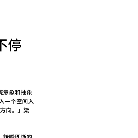
不停
统意象和抽象
入一个空间入
的方向。」梁
」转瞬即逝的