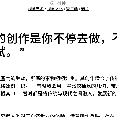
6分钟
视觉艺术
/
视觉文化
/
梁巨廷
/
影片
的创作是你不停去做，
试。
墨画
气韵生动，所画的事物栩栩如生。其创作糅合了传
格独树一帜。 「有时我会用一些比较抽象的几何，带
穿插其中……暂时都是将传统与现代之间融入，发展新
。
地思考人类对于自然世界的体验，借着画作反映「存在