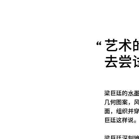
艺术
去尝
梁巨廷的
水
几何图案，风
面，组织并
巨廷这样说
梁巨廷深刻