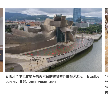
斯
西班牙毕尔包古根海姆美术馆的建筑物外围布满波点，Estudios
Durero，摄影：José Miguel Llano
场