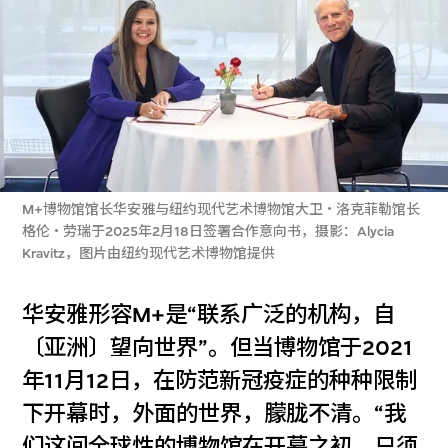
M+博物馆馆长华安雅与纽约现代艺术博物馆大卫・洛克菲勒馆长
格伦・劳瑞于2025年2月18日签署合作意向书，摄影：Alycia
Kravitz，图片由纽约现代艺术博物馆提供
华安雅形容M+是“联系广泛的机构，自
〔亚洲〕望向世界”。但当博物馆于2021
年11月12日，在防范新冠疫症的种种限制
下开幕时，外面的世界，朦胧不清。“我
们这间全球性的博物馆在开幕之初，只须