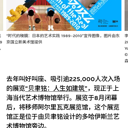
民
“时代的稜鏡：日本的艺术实践 1989‒2010”宣传图像，图片由东
李
9
京国立新美术馆提供
2
，
Y
©
去年叫好叫座、吸引逾225,000人次入场
的展览
“贝聿铭：人生如建筑”
，现正于上
海当代艺术博物馆举行。展览于8月闭幕
后，将移师阿尔里瓦克展览馆，这个展览
馆正是位于由贝聿铭设计的多哈伊斯兰艺
术博物馆旁边。