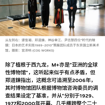
从左到右：谭雪凝、郑道鍊、神谷幸江、尹志慧四位“时代的稜
鏡：日本的艺术实践1989‒2010”策展团队成员于东京国立新美术
馆，摄影：宫泽响 (COG WORKS)
除了植根于西九龙，M+亦是“亚洲的全球
性博物馆“，这听起来似乎有点矛盾，但
郑道鍊指出，这概念可追溯至2006年，
其时博物馆团队根据博物馆咨询委员的调
查结果设定了基准，并从“分别于1929、
1977和2000年开幕、几乎横跨整个二十