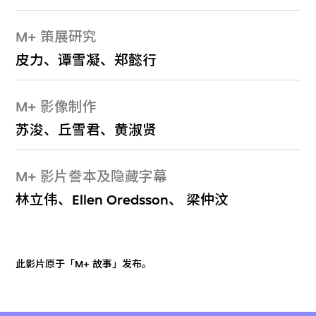
M+ 策展研究
皮力、谭雪凝、郑懿行
M+ 影像制作
苏浚、丘雪君、黄淑贤
M+ 影片誊本及隐藏字幕
林立伟、Ellen Oredsson、 梁仲汶
此影片原于「M+ 故事」发布。