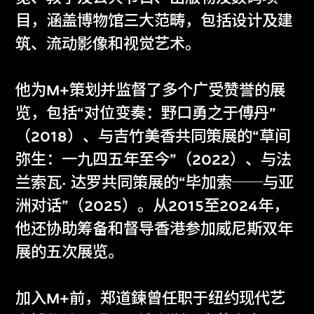
目，涵盖博物馆三大范畴，包括设计及建
华安雅
郑道鍊
筑、流动影像和视觉艺术。
M+博物馆馆长
M+艺术总监及总策
展人
他为M+策划并监督了多个广受赞誉的展
览，包括“对位变奏：野口勇之于傅丹”
（2018）、与吉竹美香共同策展的“草间
弥生：一九四五年至今”（2022）、与法
兰索瓦· 达罗共同策展的“毕加索──与亚
洲对话”（2025）。从2015至2024年，
他还协助筹备和督导香港参加威尼斯双年
展的五次展览。
加入M+前，郑道鍊曾任职于纽约现代艺