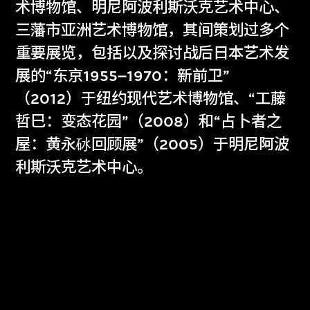
术博物馆、明尼阿波利斯沃克艺术中心、
三藩市亚洲艺术博物馆，其间策划过多个
卡丝瑶
崔德炜
重要展览，包括以及探讨战后日本艺术发
M+总监（藏品及展
M+副总监（博物馆
展的“东京1955–1970：新前卫”
览）
营运）
（2012）于纽约现代艺术博物馆、“工藤
哲巳：变态花园”（2008）和“占卜者之
屋：黄永砅回顾展”（2005）于明尼阿波
利斯沃克艺术中心。
博物馆馆长办公室
Museum Director’s Office
协助博物馆馆长实践其愿景，执行其策
略，监督博物馆的各项活动工作，并领导