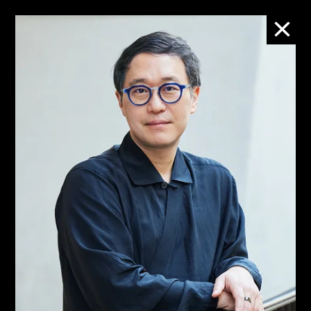
M+团队
People
来自多元化背景的M+团
队，秉持正直诚信、专业精
神和专业知识，致力于增进
公众对视觉文化的享受和理
解。
M+ is led by a diverse team who works with