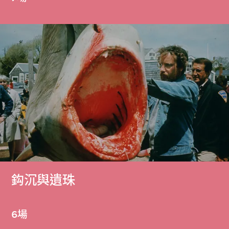
鈎沉與遺珠
6場