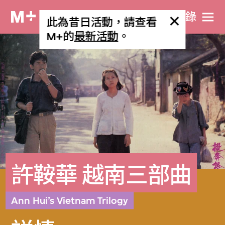
目​錄
此為昔日活動，請查看
M+的
最新活動
。
許鞍華 越南三部曲
Ann Hui’s Vietnam Trilogy