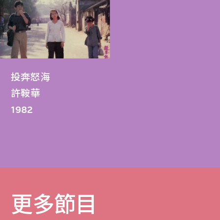
投奔怒海
許鞍華
1982
更多節目