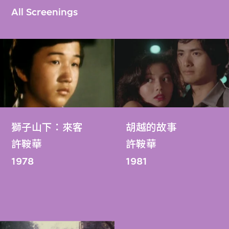
All Screenings
獅子山下：來客
胡越的故事
許鞍華
許鞍華
1978
1981