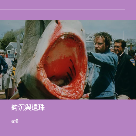
鈎沉與遺珠
6場