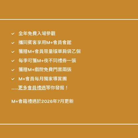
全年免費入場參觀
攜同賓客享用M+會員會館
獲贈M+會員限量版單肩袋乙個
每季可獲M+夜不同禮券一張
獲贈M+戲院免費門票兩張
M+會員每月獨家導賞團
……
更多會員禮遇
等你發掘！
M+會籍禮遇於2026年7月更新