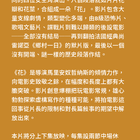
同的四位女主角演出。六個段落就如片片花
瓣和花莖，合組成一朵「花」。影片包含大
量支線劇情，類型變化多端，由B級恐怖片、
歌唱文藝片、諜戰片到難以歸類的後設電影
──全部沒有結局──再到翻拍法國經典尚
雷諾亞《鄉村一日》的默片版，最後以一個
沒有開端、謎一樣的歷史段落作結。
《花》是導演馬里安奴哲納斯的傾情力作，
向電影史致敬之餘，在幅度和長度上都有大
膽突破。影片創意爆棚把玩電影常規，雄心
勃勃探索虛構寫作的種種可能，將拍電影這
回事從片長的限制和對長篇敍事的期望中解
放出來。
本片將分上下集放映，每集設兩節中場休