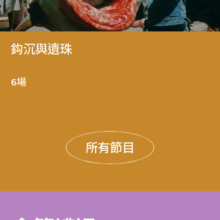
鈎沉與遺珠
6場
所有節目