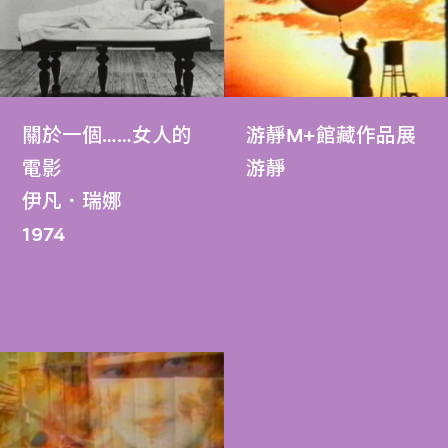
關於一個……女人的
游靜M+館藏作品展
電影
游靜
伊凡．瑞娜
1974