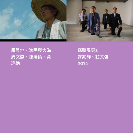
農與地、漁民與大海
竊聽風雲3
周文傑、陳浩倫、黃
麥兆輝、莊文強
瑋納
2014