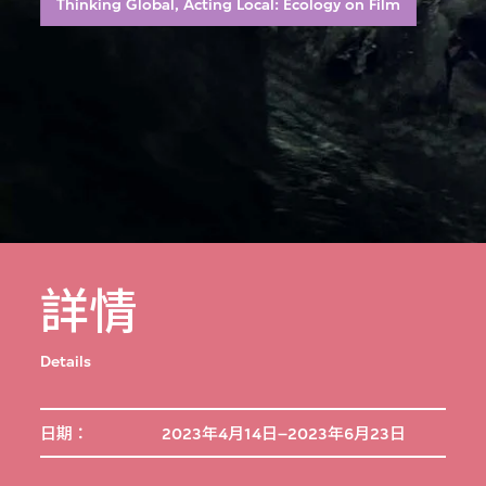
Thinking Global, Acting Local: Ecology on Film
詳情
Details
日期：
2023年4月14日–2023年6月23日