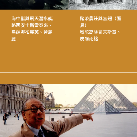
海中獸與飛天潛水艇
豬嘜農莊與無題（面
路西安卡斯當泰來、
具）
韋蓮娜柏麗芙、勞麗
域陀高薩哥夫斯基、
麗
皮爾雨格