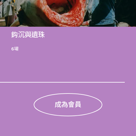
鈎沉與遺珠
6場
成為會員