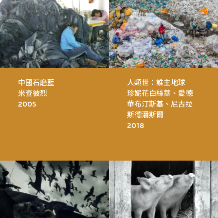
中國石磨藍
人類世：誰主地球
米查彼烈
珍妮花白絲華、愛德
2005
華布汀斯基、尼古拉
斯德潘斯爾
2018