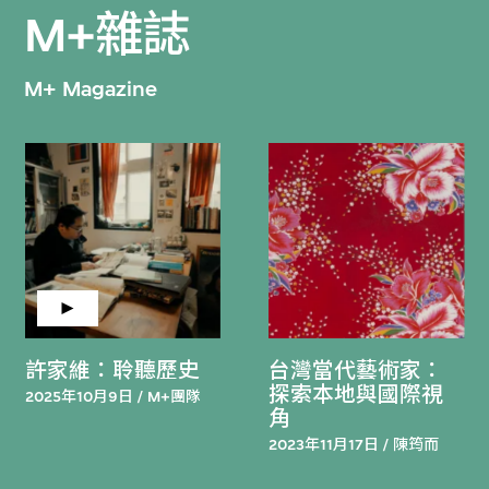
M+雜誌
M+ Magazine
許家維：聆聽歷史
台灣當代藝術家：
探索本地與國際視
2025年10月9日 / M+團隊
角
2023年11月17日 / 陳筠而