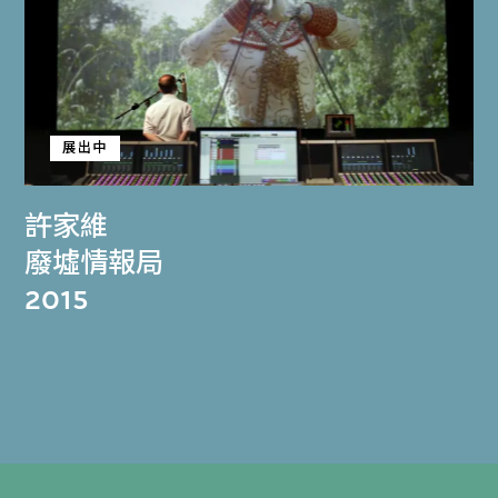
展出中
許家維
廢墟情報局
2015