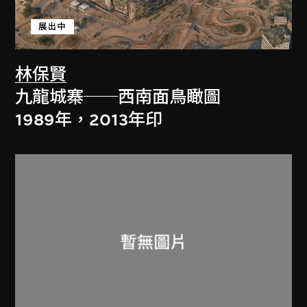
展出中
林保賢
九龍城寨──西南面鳥瞰圖
1989年，2013年印