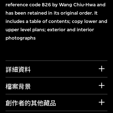
reference code B26 by Wang Chiu-Hwa and
has been retained in its original order. It
includes a table of contents; copy lower and
upper level plans; exterior and interior
photographs
詳細資料
檔案背景
創作者的其他藏品