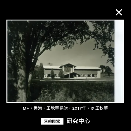
M+藏品
進一步篩選
搜索
關於M+藏品
M+，香港，王秋華捐贈，2017年，© 王秋華
探索世界頂級的二十及二十一世紀視覺
文化藏品。
研究中心
預約閱覽