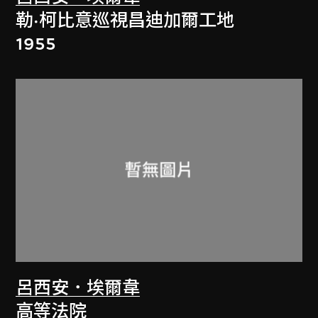
勒·柯比意巡視昌迪加爾工地
1955
呂西安．埃爾韋
高等法院