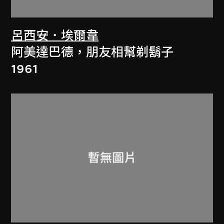
呂西安．埃爾韋
阿美達巴德，朋友相幫剃鬍子
1961