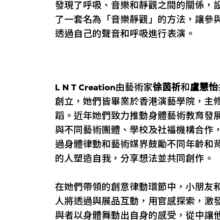
發現了呼吸、音樂和靜觀之間的關係，
了一套名為「音樂靜觀」的方法，讓參
透過自己的聲音和呼吸進行表演。
L N T Creation
由藝術家
徐茵祈
和
盧慧怡
創立，她們皆畢業於香港演藝學院，主
蹈。近年她們致力推動身體藝術教育發
與不同藝術團體、學校及社福機構合作
過身體律動和藝術媒界鼓勵不同年齡和
的人塑造自我，分享想法並共同創作。
在她們帶領的創意律動環節中，小朋友
人將透過與展品互動，用官感探索，激
與者以身體舞動出自身的感受，從中讓