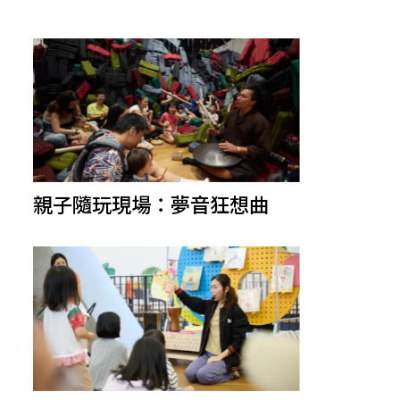
親子隨玩現場：夢音狂想曲