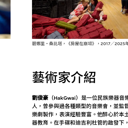
碧娜里・桑比塔，《房屋在崩塌》，2017／2025
藝術家介紹
劉俊豪
（HakGwai）是一位民族樂器音
人，曾參與過各種類型的音樂會，並監
樂劇製作，表演經驗豐富。他醉心於本
器教育。在手碟和迪吉利杜管的啟發下