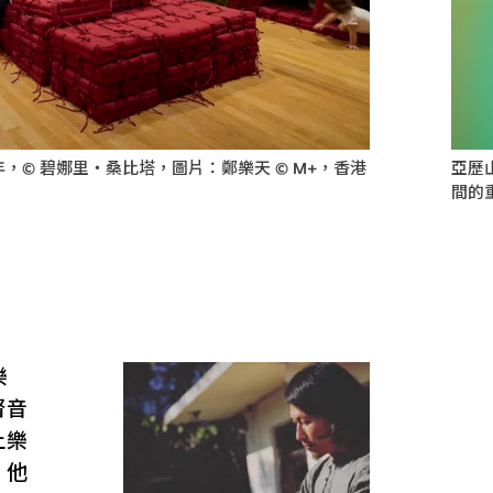
年，© 碧娜里・桑比塔，圖片：鄭樂天 © M+，香港
亞歷
間的
樂
督音
土樂
，他