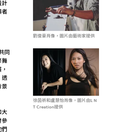
設計
與者
劉俊豪肖像，圖片由藝術家提供
共同
修舞
展，
，透
背景
徐茵祈和盧慧怡肖像，圖片由L N
T Creation提供
和大
發參
他們