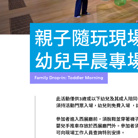
親子隨玩現
幼兒早晨專
Family Drop-in: Toddler Morning
此活動僅供3歲或以下幼兒及其成人陪
須持活動門票入場，幼兒則免費入場 ，
參加者進入西展廳前，須脫鞋並穿著襪
嬰兒手推車存放於西展廳門外。參加者
可向現場工作人員查詢特別安排。