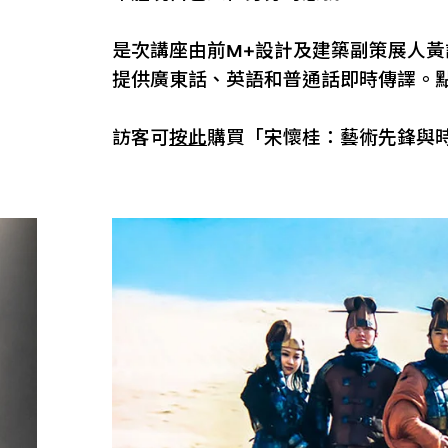
是次講座由前M+設計及建築副策展人
提供廣東話、英語和普通話即時傳譯。
訪客可
按此
購買「宋懷桂：藝術先鋒與