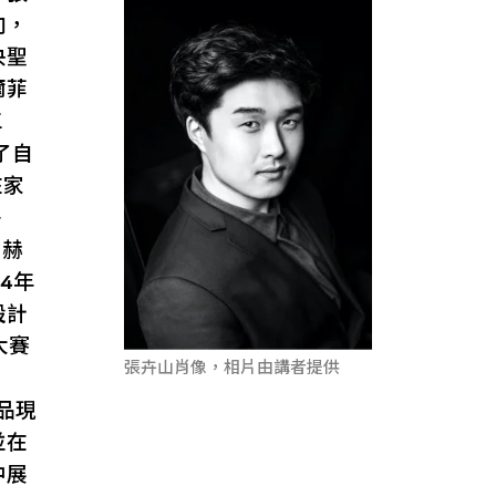
向，
央聖
爾菲
工
了自
在家
冬
 赫
4年
設計
大賽
張卉山肖像，相片由講者提供
作品現
並在
中展