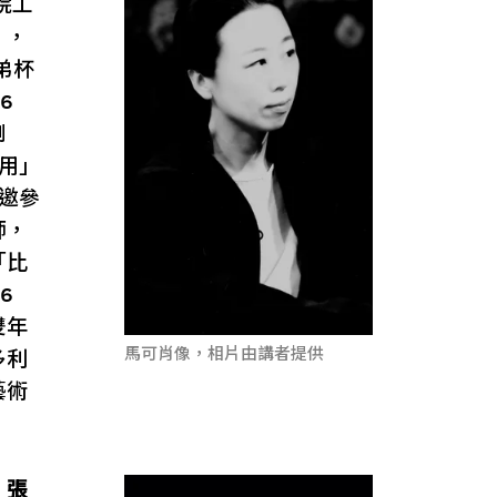
院工
），
弟杯
6
例
無用」
獲邀參
師，
「比
6
雙年
馬可肖像，相片由講者提供
多利
藝術
，
張