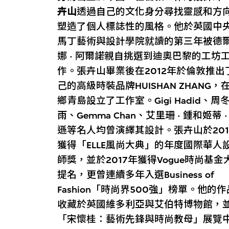
卉山
透過自己的文化身分尋找靈感和方
塑造了個人標誌性的風格。他於英國中
馬丁藝術與設計學院就讀的第三年被德
娜 · 阿爾諾親自挑選到迪奧巴黎的工坊
作。張卉山畢業後在2012年於倫敦推出
己的高級時裝品牌HUISHAN ZHANG，
鄉青島設立了工作室。Gigi Hadid、周
雨、Gemma Chan、艾里珊 · 鍾和姬蒂 ·
遜等名人均曾演繹其設計。張卉山於201
獲得「ELLE風尚大典」的年度國際華人
師獎，並於2017年獲得Vogue時尚基金
提名，更曾連續多年入選Business of
Fashion「時尚界500強」榜單。他的
收藏於英國維多利亞與艾伯特博物館，
「宋懷桂：藝術先鋒與時尚教母」展覽