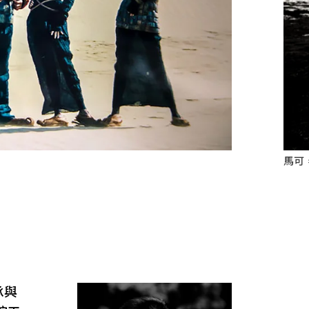
馬可
承與