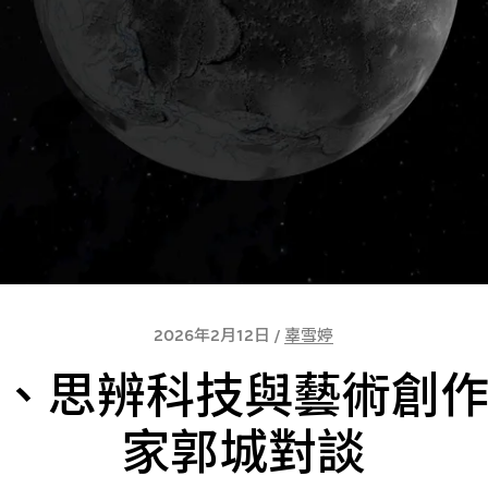
2026年2月12日 /
辜雪婷
、思辨科技與藝術創
家郭城對談