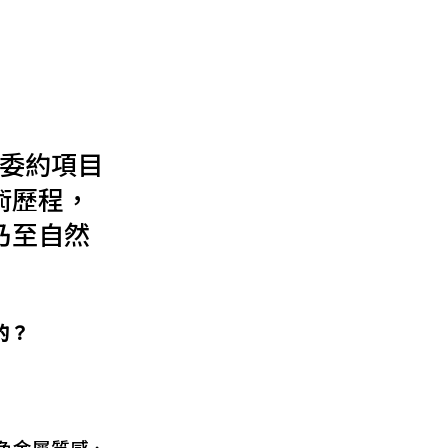
碼委約項目
術歷程，
乃至自然
的？