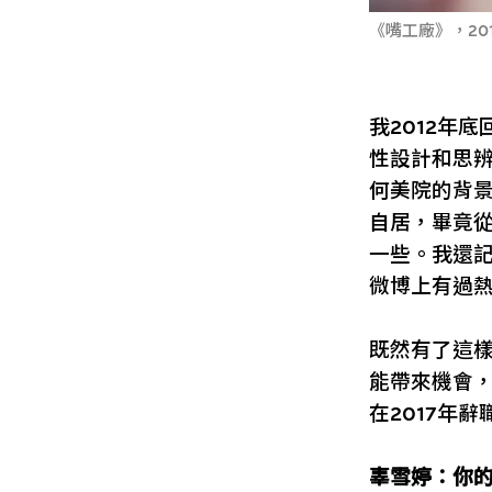
《嘴工廠》，20
我2012年
性設計和思
何美院的背
自居，畢竟
一些。我還記
微博上有過
既然有了這
能帶來機會
在2017年
辜雪婷：你