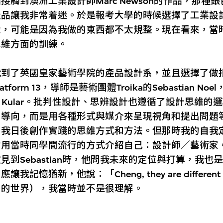
接觸到澳洲工業設計師Marc Newson的作品，那種
產品讓我非常着迷。於是報考大學的時候選擇了工業設
般，可能是因為我做的東西都不太規整。現在看來，當
思維方面的訓練。
我到了英國皇家藝術學院的產品設計系，並且選擇了做
tform 13，導師是藝術團體Troika的Sebastian No
ar Kular。批判性設計、思辨設計也遵循了設計思維的
為導向，而是用各種形式與媒介來呈現視角和提出問題
了我日後創作實踐的思維方式和方法。但那時我的自我
用當時同學間流行的方式介紹自己：設計師／藝術家。
見到Sebastian時，他問我未來的定位與打算，我也
我記憶猶新，他說：「Cheng, they are different 
同的世界），我當時並不是很理解。