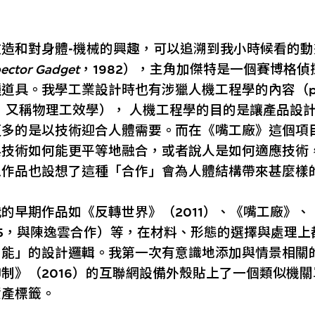
造和對身體-機械的興趣，可以追溯到我小時候看的動
pector Gadget
，1982），主角加傑特是一個賽博格
道具。我學工業設計時也有涉獵人機工程學的內容（phys
mics，又稱物理工效學）， 人機工程學的目的是讓產品設
更多的是以技術迎合人體需要。而在《嘴工廠》這個項
與技術如何能更平等地融合，或者說人是如何適應技術
以作品也設想了這種「合作」會為人體結構帶來甚麼樣
的早期作品如《反轉世界》（2011）、《嘴工廠》、
2015，與陳逸雲合作）等，在材料、形態的選擇與處理
功能」的設計邏輯。我第一次有意識地添加與情景相關
制》（2016）的互聯網設備外殼貼上了一個類似機
資產標籤。