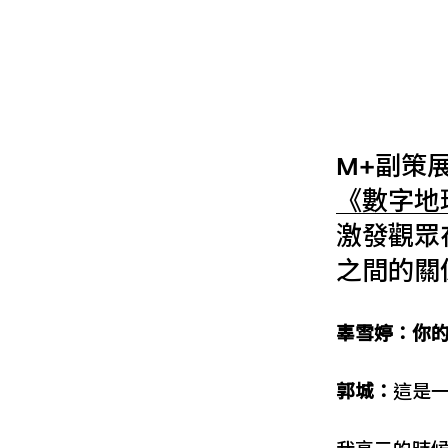
M+副策
《數字地
激發觀眾
之間的關
辜雪婷：你
郭城：
這是