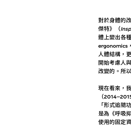
對於身體的改
傑特》（
Ins
體上變出各種
ergono
人體結構，
開始考慮人
改變的。所
現在看來，我
（2014–
「形式追隨
是為《呼吸抑
使用的固定