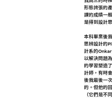
我高三的時候
形態誇張的
課的成績一
是得到設計
本科畢業後
思辨設計的Pla
計系的Onk
以解決問題
的學習塑造
計師，有時會
後我最後一次
的。但他的回應讓
（它們是不