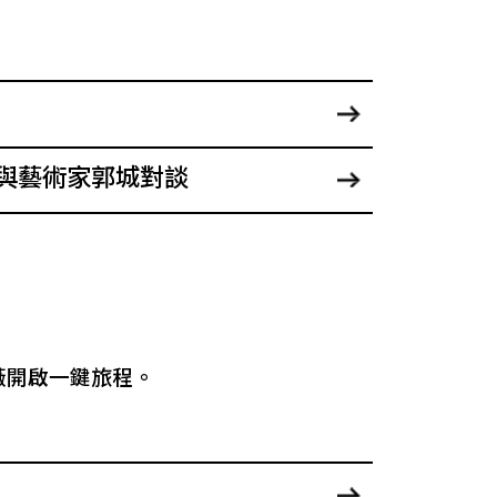
與藝術家郭城對談
薇開啟一鍵旅程。