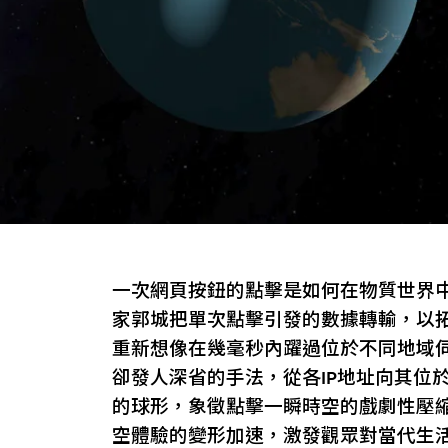
一次網頁按鈕的點擊是如何在物質世界
家郭城把單次點擊引發的數據轉輸，以
重新想像在幾毫秒內躍過位於不同地域伺
卻發人深省的手法，從各IP地址向其位
的球形，象徵點擊一瞬時空的戲劇性壓
空體驗的變形加速，激發觀眾對當代生