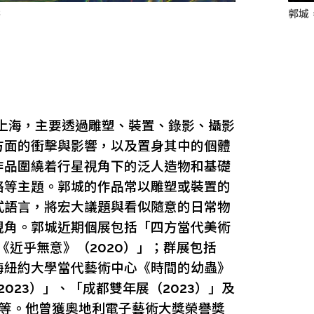
供
郭城
於上海，主要透過雕塑、裝置、錄影、攝影
方面的衝擊與影響，以及置身其中的個體
作品圍繞着行星視角下的泛人造物和基礎
絡等主題。郭城的作品常以雕塑或裝置的
式語言，將宏大議題與看似隨意的日常物
視角。郭城近期個展包括「四方當代美術
《近乎無意》（2020）」；群展包括
上海紐約大學當代藝術中心《時間的幼蟲》
023）」、「成都雙年展（2023）」及
2）」等。他曾獲奧地利電子藝術大獎榮譽獎