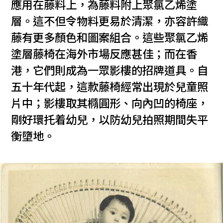
應用在藤料上，為藤料附上聚氯乙烯塗
層。這不但令物料更易於清潔，亦容許織
藤有更多顏色和圖案組合。這些聚氯乙烯
塗層藤椅在海外市場反應甚佳；而在香
港，它們則成為一眾影樓的招牌道具。自
五十年代起，這款藤椅經常出現於兒童照
片中；影樓取其橢圓形、向內凹的椅座，
剛好環托着幼兒，以防幼兒拍照期間失平
衡墮地。