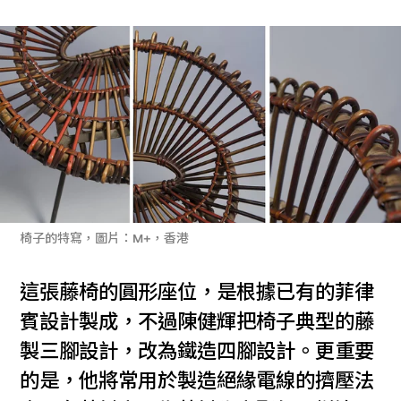
椅子的特寫，圖片：M+，香港
這張藤椅的圓形座位，是根據已有的菲律
賓設計製成，不過陳健輝把椅子典型的藤
製三腳設計，改為鐵造四腳設計。更重要
的是，他將常用於製造絕緣電線的擠壓法