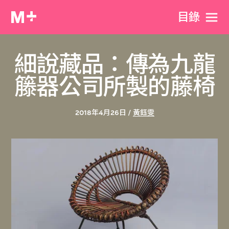
目​錄
細說藏品：傳為九龍
籐器公司所製的藤椅
2018年4月26日 /
黃鈺雯