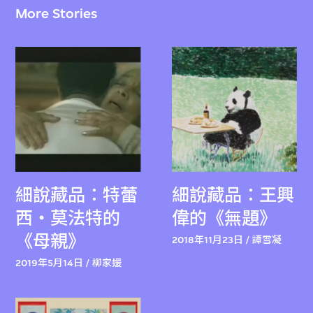
More Stories
細說藏品：特蕾
細說藏品：王興
西‧莫法特的
偉的《無題》
《母親》
2018年11月23日 / 譚雪凝
2019年5月14日 / 柳家媛