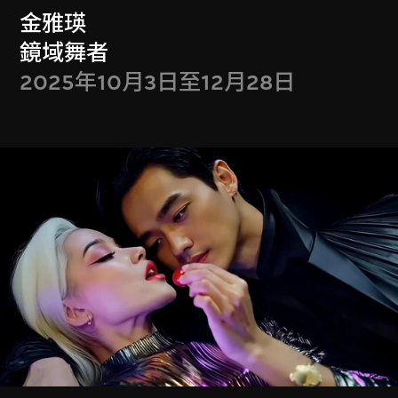
M+會籍禮遇於2026年7月更新
金雅瑛
鏡域舞者
2025年10月3日至12月28日
成為會員
門票
Get Tickets
M+藏品
Collection Online