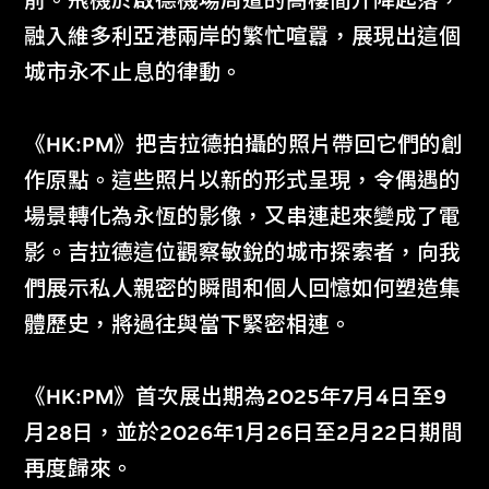
前。飛機於啟德機場周遭的高樓間升降起落，
融入維多利亞港兩岸的繁忙喧囂，展現出這個
城市永不止息的律動。
《HK:PM》把吉拉德拍攝的照片帶回它們的創
作原點。這些照片以新的形式呈現，令偶遇的
場景轉化為永恆的影像，又串連起來變成了電
影。吉拉德這位觀察敏銳的城市探索者，向我
們展示私人親密的瞬間和個人回憶如何塑造集
體歷史，將過往與當下緊密相連。
莎茲亞．西坎達
領海遊移
《HK:PM》首次展出期為2025年7月4日至9
2026年3月23日至6月21日
月28日，並於2026年1月26日至2月22日期間
再度歸來。