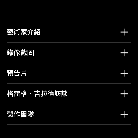
藝術家介紹
錄像截圖
鮑藹倫
格雷格．吉拉德
光之凝
HK:PM
預告片
2026年2月23日至3
2026年1月26日至2
月15日
月22日
格雷格．吉拉德訪談
製作團隊