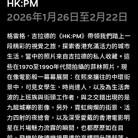
HK:PM
展出中
2026年1月26日至2月22日
格雷格．吉拉德的《HK:PM》帶領我們踏上一
段精彩的視覺之旅，探索香港充滿活力的城市
生活。當中的照片來自吉拉德的私人收藏
。
這
些在1970至1990年代間拍攝的菲林照片，現
在像電影般一幕幕展開：在熙來攘往的中環街
景中，可見女學生、時尚達人，以及為生活奔
「啊！」團隊
波的上班族與街頭工作者，與之交錯出現的是
M+啊！
九龍城寨的影像。另外，霓虹絢爛的街景、活
2026年6月26日至10月11日
力四射的夜總會，以及深受愛戴的香港電影明
星在片場魅力流露的瞬間，也都歷歷如在目