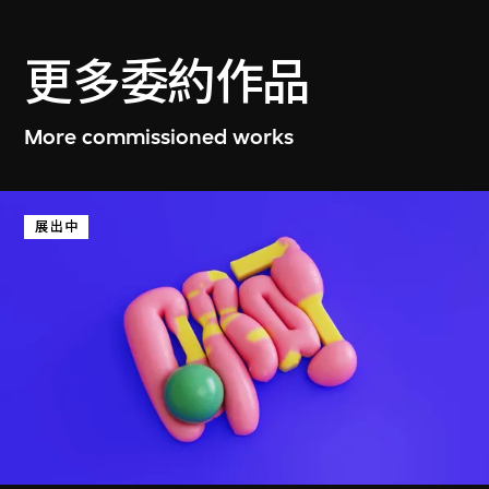
更多委約作品
莎拉 · 摩里斯
金雅瑛
ETC
鏡域舞者
More commissioned works
2025年12月29日至
2025年10月3日至
2026年1月25日
12月28日
展出中
何子彥
周滔