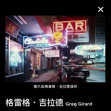
2025年M+幕牆作品一覽。由M+策劃及Moving Image Studio協
助製作
2022至2024年M+幕牆作品一覽
幕牆委約作品
圖片由格雷格．吉拉德提供
Facade Commissions
格雷格．吉拉德
Greg Girard