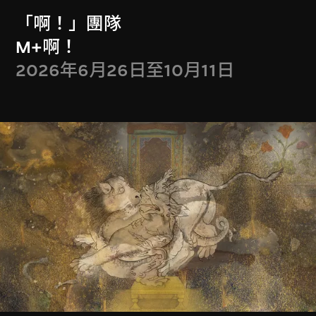
戲夜尋謎
翡翠翡翠
「啊！」團隊
2025年3月22日至6
2024年11月7日至
M+啊！
月29日
2025年2月9日
2026年6月26日至10月11日
邵志飛
楊福東
可讀城市 香港
雍雀
2024年7月19日至
2024年3月22日至6
10月27日
月27日