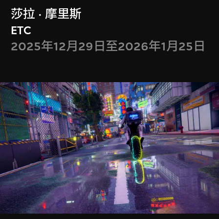
莎拉 · 摩里斯
ETC
會籍禮遇
2025年12月29日至2026年1月25日
Membership Benefits
全年免費入場參觀
攜同賓客享用M+會員會館
獲贈M+會員限量版單肩袋乙個
每季可獲M+夜不同禮券一張
獲贈M+戲院免費門票兩張
M+會員每月獨家導賞團
……
更多會員禮遇
等你發掘！