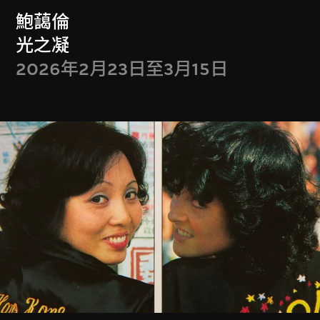
鮑藹倫
其他M+委約作品
光之凝
2026年2月23日至3月15日
M+館藏選粹
其他短片