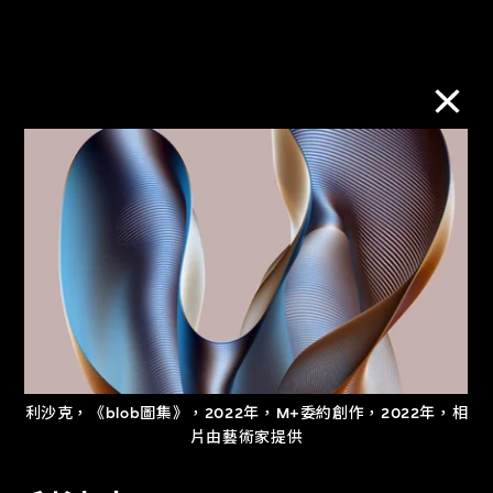
莎茲亞．西坎達
領海遊移
2026年3月23日至6月21日
利沙克，《blob圖集》，2022年，M+委約創作，2022年，相
片由藝術家提供