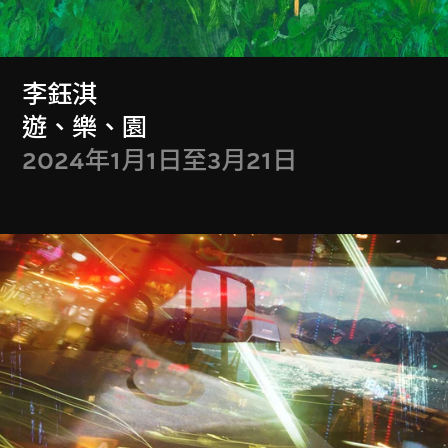
會籍禮遇
李鈺淇
遊、樂、園
Membership Benefits
2024年1月1日至3月21日
全年免費入場參觀
攜同賓客享用M+會員會館
獲贈M+會員限量版單肩袋乙個
每季可獲M+夜不同禮券一張
獲贈M+戲院免費門票兩張
M+會員每月獨家導賞團
……
更多會員禮遇
等你發掘！