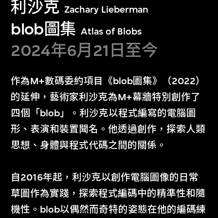
利沙克
Zachary Lieberman
blob圖集
Atlas of Blobs
2024年6月21日至今
作為M+數碼委約項目《blob圖集》（2022）
鮑藹倫
格雷格．吉拉德
的延伸，藝術家利沙克為M+幕牆特別創作了
光之凝
HK:PM
四個「blob」。利沙克以程式編寫的電腦圖
2026年2月23日至3
2026年1月26日至2
形、表演和裝置聞名。他透過創作，探索人類
月15日
月22日
思想、身體與程式代碼之間的關係。
自2016年起，利沙克以創作電腦圖像的日常
草圖作為實踐，探索程式編碼中的精準性和隨
機性。blob以偶然而奇特的姿態在他的編碼練