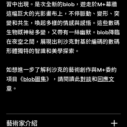
習中出現。是次全新的blob，遊走於M+幕牆
這幅巨大的光影畫布上，不停脈動、變形、突
莎拉 · 摩里斯
金雅瑛
變和共生，喚起多樣的情感與感悟。這些數碼
ETC
鏡域舞者
生物既神秘多變，又帶有一絲幽默。blob降臨
2025年12月29日至
2025年10月3日至
在夜空之間，展現出利沙克對基於編碼的數碼
2026年1月25日
12月28日
形體獨特的智識和美學探索。
如想進一步了解利沙克的藝術創作與M+委約
項目《
blob圖集
》，請閱讀此
對談
和
回應文
章
。
何子彥
周滔
藝術家介紹