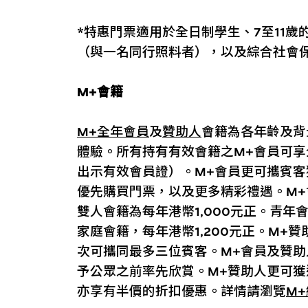
*特惠門票適用於全日制學生、7至11歲
（與一名同行照料者），以及綜合社會
M+會籍
M+全年會員
及
贊助人
會籍為各年齡及背
體驗。所有持有有效會籍之M+會員可享
出示有效會員證）。M+會員更可攜賓客
優先購買門票，以及更多精彩禮遇。M+
雙人會籍為每年港幣1,000元正。青
家庭會籍，每年港幣1,200元正。M+
次可攜同最多三位賓客。M+會員及贊
予公眾之前率先欣賞。M+贊助人更可
亦享有半價的折扣優惠。詳情請瀏覽
M