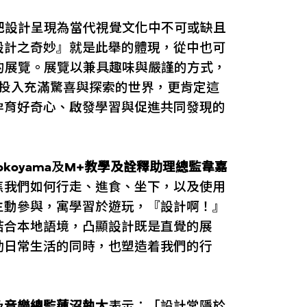
把設計呈現為當代視覺文化中不可或缺且
設計之奇妙』就是此舉的體現，從中也可
鳴的展覽。展覽以兼具趣味與嚴謹的方式，
，投入充滿驚喜與探索的世界，更肯定這
孕育好奇心、啟發學習與促進共同發現的
koyama
及
M+教學及詮釋助理總監韋嘉
焦我們如何行走、進食、坐下，以及使用
主動參與，寓學習於遊玩，『設計啊！』
結合本地語境，凸顯設計既是直覺的展
助日常生活的同時，也塑造着我們的行
及
音樂總監蓮沼執太
表示：「設計常隱於