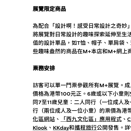
展覽限定商品
為配合「設計啊！感受日常設計之奇妙
將展覽對日常設計的趣味探索延伸至生
值的設計單品，如T恤、帽子、單肩袋
些趣味盎然的商品在M+本店和M+網上
票務安排
訪客可以單一門票參觀所有M+展覽。成
價格為港幣100元正。6歲或以下小童
同7至11歲兒童：二人同行（一位成人及
行（兩位成人及一位小童）的票價為港幣
化區網站
、
「西九文化區」應用程式
、
C
Klook
、
KKday
和
攜程旅行
公開發售。詳