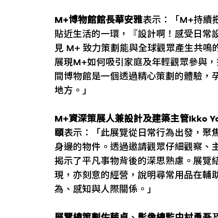
M+博物館館長華安雅
表示：「M+持續
貼近生活的一環，『設計啊！感受日常
見 M+ 致力策劃能與全球觀眾產生共
展現M+如何吸引家庭及年輕觀眾參與
間博物館是一個透過精心策劃的體驗，
地方。」
M+資深策展人兼設計及建築主管Ikko Yo
頤
表示：「此展覽從日常行為出發，聚
身邊的物件。透過邀請觀眾仔細觀察、
揭示了平凡事物背後的深思熟慮。展覽
現，亦刻意的經營，說明尋常用品在輔
為、感知與人際關係。」
展覽總策劃佐藤卓
、
影像總監中村勇吾