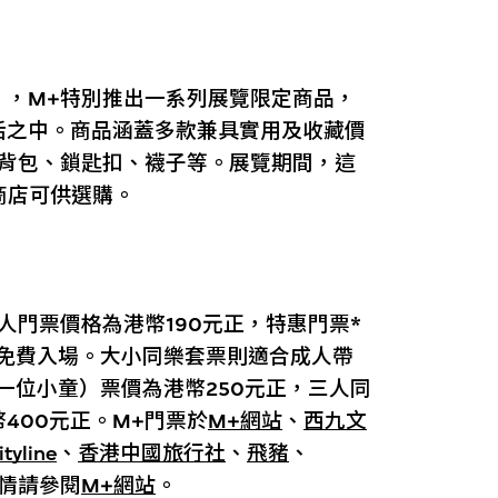
」，M+特別推出一系列展覽限定商品，
活之中。商品涵蓋多款兼具實用及收藏價
、背包、鎖匙扣、襪子等。展覽期間，這
商店可供選購。
人門票價格為港幣190元正，特惠門票*
則免費入場。大小同樂套票則適合成人帶
一位小童）票價為港幣250元正，三人同
400元正。M+門票於
M+網站
、
西九文
ityline
、
香港中國旅行社
、
飛豬
、
情請參閱
M+網站
。