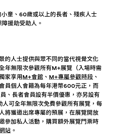
的小童、60歲或以上的長者、殘疾人士
保障援助受助人。
景的人士提供與眾不同的當代視覺文化
全年無限次參觀所有M+展覽（入場時需
獨家享用
M+會館
、
M+專屬參觀時段
、
會員個人會籍為每年港幣600元正，而
年會員、長者會員設有半價優惠，亦另設有
贊助人可全年無限次免費參觀所有展覽，每
助人將獲邀出席專屬的預展，在展覽開放
獲邀參加私人活動，購買額外展覽門票時
+網站
。