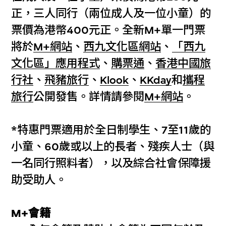
正，三人同行（兩位成人及一位小童）的
票價為港幣400元正。全新M+單一門票
將於
M+網站
、
西九文化區網站
、
「西九
文化區」應用程式
、
購票通
、
香港中國旅
行社
、
飛豬旅行
、
Klook
、
KKday
和
攜程
旅行
公開發售。詳情請參閱
M+網站
。
*特惠門票適用於全日制學生、7至11歲的
小童、60歲或以上的長者、殘疾人士（與
一名同行照料者），以及綜合社會保障援
助受助人。
M+會籍