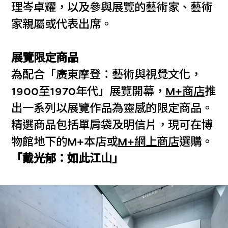
理岑卓耀，以及參與展覽的藝術家、藝術
家親屬或代表出席。
展覽限定商品
為配合「廣東摩登：藝術與視覺文化，
1900至1970年代」展覽開幕，
M+商店
推
出一系列以展覽作品為靈感的限定商品。
精選商品包括單肩袋及明信片，現可在博
物館地下的M+本店或
M+網上商店
選購。
「戴光郁：如此江山」