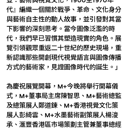
登：藝術與視覺文化，1900至1970年
代』編織一個關於戰爭、革命、文化身分
與藝術自主性的動人故事，並引發對其當
下影響的深刻思考。當今圖像泛濫的時
代，我們早已習慣其塑造現實的角色。展
覽引領觀眾重返二十世紀的歷史現場，重
新認識那些開創現代視覺語言與圖像傳播
方式的藝術家，見證圖像時代的誕生。」
為慶祝展覽開幕，M+今晚將舉行開幕儀
式，M+董事局主席陳智思、M+藝術總監
及總策展人鄭道鍊、M+香港視覺文化策
展人彭綺雲、M+水墨藝術副策展人楊浚
承、滙豐香港區市場策劃主管兼董事總經