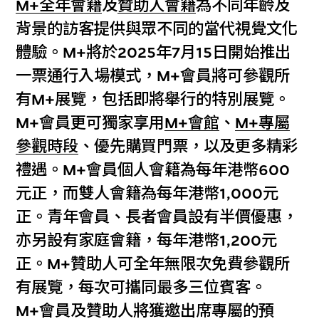
M+全年會籍
及
贊助人會籍
為不同年齡及
背景的訪客提供與眾不同的當代視覺文化
體驗。M+將於2025年7月15日開始推出
一票通行入場模式，M+會員將可參觀所
有M+展覽，包括即將舉行的特別展覽。
M+會員更可獨家享用
M+會館
、
M+專屬
參觀時段
、優先購買門票，以及更多精彩
禮遇。M+會員個人會籍為每年港幣600
元正，而雙人會籍為每年港幣1,000元
正。青年會員、長者會員設有半價優惠，
亦另設有家庭會籍，每年港幣1,200元
正。M+贊助人可全年無限次免費參觀所
有展覽，每次可攜同最多三位賓客。
M+會員及贊助人將獲邀出席專屬的預