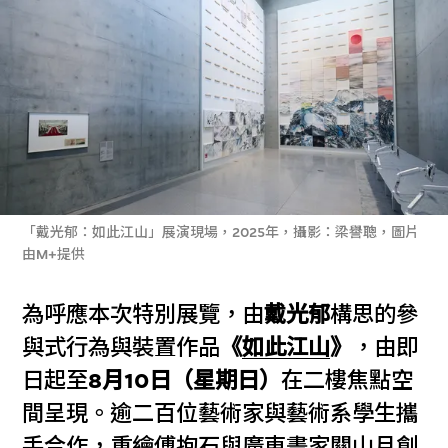
「戴光郁：如此江山」展演現場，2025年，攝影：梁譽聰，圖片
由M+提供
為呼應本次特別展覽，由
戴光郁
構思的參
與式行為與裝置作品
《
如此江山
》
，由即
日起至
8月10日（星期日）
在二樓焦點空
間呈現。逾二百位藝術家與藝術系學生攜
手合作，重繪傅抱石與廣東畫家關山月創