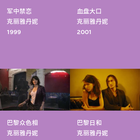
军中禁恋
血盘大口
克丽雅丹妮
克丽雅丹妮
1999
2001
巴黎众色相
巴黎日和
克丽雅丹妮
克丽雅丹妮