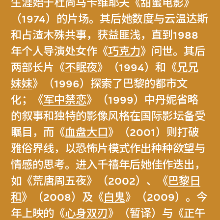
生涯始于杜尚马卡维耶夫《甜蜜电影》
（1974）的片场。其后她数度与云温达斯
和占渣木殊共事，获益匪浅，直到1988
年个人导演处女作《
巧克力
》问世。其后
两部长片《
不眠夜
》（1994）和《
兄兄
妹妹
》（1996）探索了巴黎的都市文
化；《
军中禁恋
》（1999）中丹妮省略
的叙事和独特的影像风格在国际影坛备受
瞩目，而《
血盘大口
》（2001）则打破
雅俗界线，以恐怖片模式作出种种欲望与
情感的思考。进入千禧年后她佳作迭出，
如《荒唐周五夜》（2002）、《
巴黎日
和
》（2008）及《
白鬼
》（2009）。今
年上映的《
心身双刃
》（暂译）与《正午