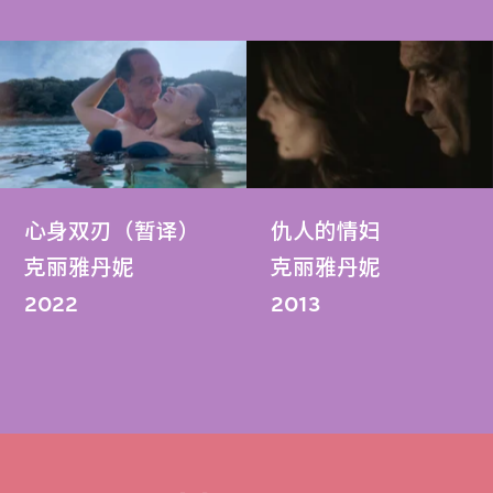
心身双刃（暂译）
仇人的情妇
克丽雅丹妮
克丽雅丹妮
2022
2013