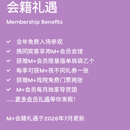
会籍礼遇
Membership Benefits
全年免费入场参观
携同宾客享用M+会员会馆
获赠M+会员限量版单肩袋乙个
每季可获M+夜不同礼券一张
获赠M+戏院免费门票两张
M+会员每月独家导赏团
……
更多会员礼遇
等你发掘！
M+会籍礼遇于2026年7月更新