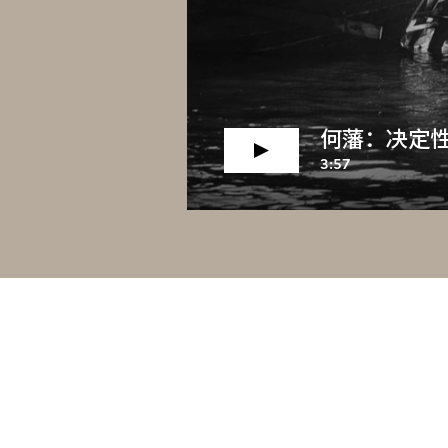
何藩：决定
3:57