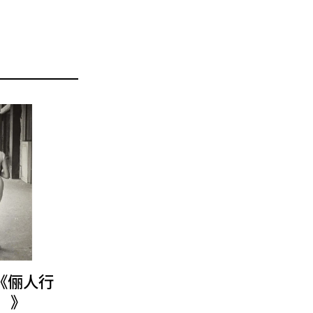
《俪人行
）》