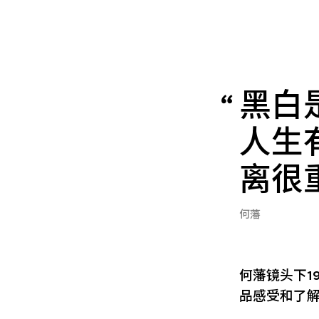
黑白
人生
离很
何藩
何藩镜头下1
品感受和了