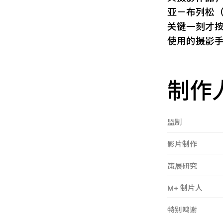
亚－布列松（H
关键一刻才
使用的摄影
制作
监制
影片制作
策展研究
M+ 制片人
特别鸣谢