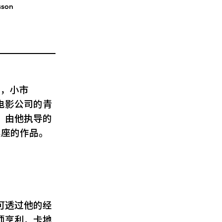
sson
市，小市
电影公司的青
。由他执导的
卖座的作品。
可透过他的经
师亨利．卡地