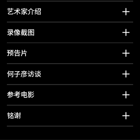
艺术家介绍
录像截图
预告片
鲍蔼伦
格雷格．吉拉德
光之凝
HK:PM
何子彦访谈
2026年2月23日至3
2026年1月26日至2
月15日
月22日
参考电影
铭谢