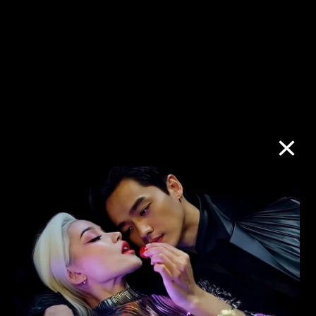
像。
M+响应香港环境及生态局《
户外灯光约
章
》。为了减少光滋扰及能源浪费，我们
每晚22:00后将关掉M+幕墙。