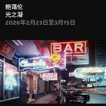
鲍蔼伦
其他M+委约作品
光之凝
2026年2月23日至3月15日
M+馆藏选粹
其他短片