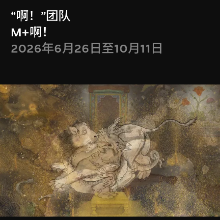
戏夜寻谜
翡翠翡翠
“啊！”团队
2025年3月22日至6
2024年11月7日至
M+啊！
月29日
2025年2月9日
2026年6月26日至10月11日
邵志飞
杨福东
可读城市 香港
雍雀
2024年7月19日至
2024年3月22日至6
10月27日
月27日