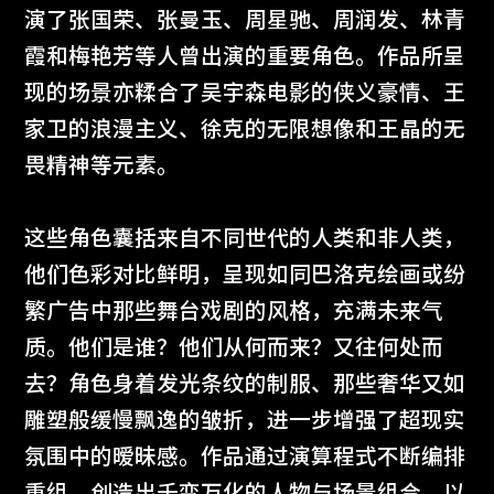
演了张国荣、张曼玉、周星驰、周润发、林青
展出中
霞和梅艳芳等人曾出演的重要角色。作品所呈
现的场景亦糅合了吴宇森电影的侠义豪情、王
家卫的浪漫主义、徐克的无限想像和王晶的无
畏精神等元素。
这些角色囊括来自不同世代的人类和非人类，
他们色彩对比鲜明，呈现如同巴洛克绘画或纷
繁广告中那些舞台戏剧的风格，充满未来气
“啊！”团队
质。他们是谁？他们从何而来？又往何处而
M+啊！
去？角色身着发光条纹的制服、那些奢华又如
2026年6月26日至10月11日
雕塑般缓慢飘逸的皱折，进一步增强了超现实
氛围中的暧昧感。作品通过演算程式不断编排
重组，创造出千变万化的人物与场景组合，以