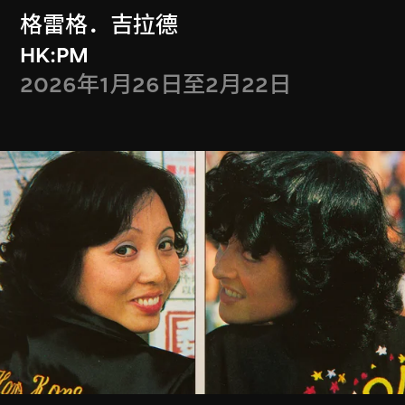
格雷格．吉拉德
HK:PM
会籍礼遇
2026年1月26日至2月22日
Membership Benefits
全年免费入场参观
携同宾客享用M+会员会馆
获赠M+会员限量版单肩袋乙个
每季可获M+夜不同礼券一张
获赠M+戏院免费门票两张
M+会员每月独家导赏团
……
更多会员礼遇
等你发掘！