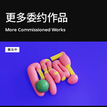
更多委约作品
莎拉 · 摩里斯
金雅瑛
ETC
镜域舞者
More Commissioned Works
2025年12月29日至
2025年10月3日至
2026年1月25日
12月28日
展出中
何子彦
周滔