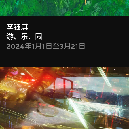
会籍礼遇
李钰淇
游、乐、园
Membership Benefits
2024年1月1日至3月21日
全年免费入场参观
携同宾客享用M+会员会馆
获赠M+会员限量版单肩袋乙个
每季可获M+夜不同礼券一张
获赠M+戏院免费门票两张
M+会员每月独家导赏团
……
更多会员礼遇
等你发掘！