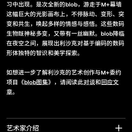
习中出现。是次全新的blob，游走于M+幕墙
这幅巨大的光影画布上，不停脉动、变形、突
莎拉 · 摩里斯
金雅瑛
变和共生，唤起多样的情感与感悟。这些数码
ETC
镜域舞者
生物既神秘多变，又带有一丝幽默。blob降临
2025年12月29日至
2025年10月3日至
在夜空之间，展现出利沙克对基于编码的数码
2026年1月25日
12月28日
形体独特的智识和美学探索。
如想进一步了解利沙克的艺术创作与M+委约
项目《
blob图集
》，请阅读此
对谈
和
回应文
章
。
何子彦
周滔
艺术家介绍