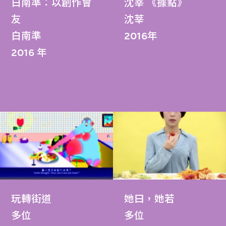
白南準：以創作會
沈莘 《據點》
友
沈莘
白南準
2016年
2016 年
玩轉街道
她曰，她若
多位
多位