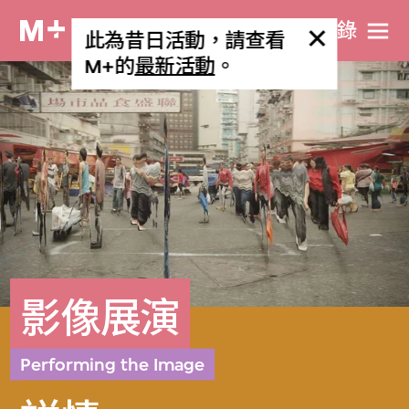
目​錄
此為昔日活動，請查看
M+的
最新活動
。
影像展演
Performing the Image