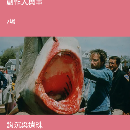
創作人與事
7場
鈎沉與遺珠