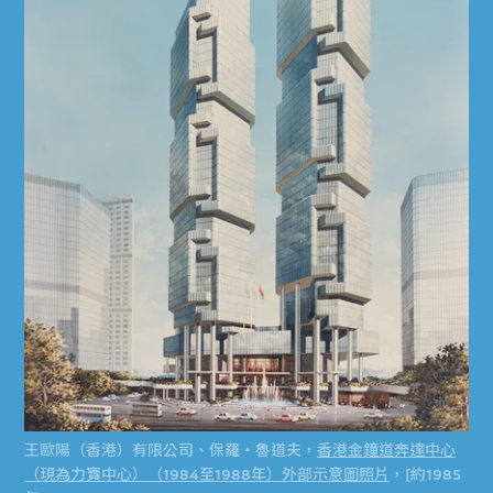
王歐陽（香港）有限公司、保羅‧魯道夫，
香港金鐘道奔達中心
（現為力寶中心）（1984至1988年）外部示意圖照片
，[約1985