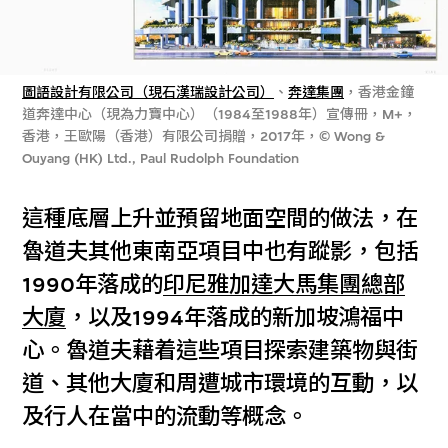
圖語設計有限公司（現石漢瑞設計公司）
、
奔達集團
，香港金鐘
道奔達中心（現為力寶中心）（1984至1988年）宣傳冊，M+，
香港，王歐陽（香港）有限公司捐贈，2017年，© Wong &
Ouyang (HK) Ltd., Paul Rudolph Foundation
這種底層上升並預留地面空間的做法，在
魯道夫其他東南亞項目中也有蹤影，包括
1990年落成的
印尼雅加達大馬集團總部
大廈
，以及1994年落成的新加坡鴻福中
心。魯道夫藉着這些項目探索建築物與街
道、其他大廈和周遭城市環境的互動，以
及行人在當中的流動等概念。