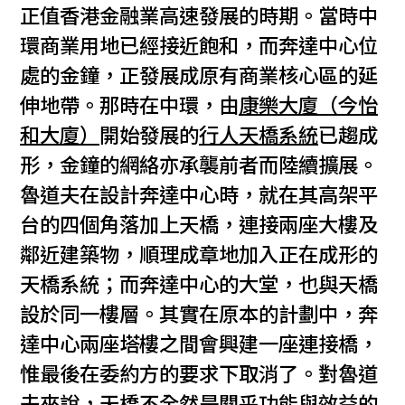
正值香港金融業高速發展的時期。當時中
環商業用地已經接近飽和，而奔達中心位
處的金鐘，正發展成原有商業核心區的延
伸地帶。那時在中環，由
康樂大廈（今怡
和大廈）
開始發展的
行人天橋系統
已趨成
形，金鐘的網絡亦承襲前者而陸續擴展。
魯道夫在設計奔達中心時，就在其高架平
台的四個角落加上天橋，連接兩座大樓及
鄰近建築物，順理成章地加入正在成形的
天橋系統；而奔達中心的大堂，也與天橋
設於同一樓層。其實在原本的計劃中，奔
達中心兩座塔樓之間會興建一座連接橋，
惟最後在委約方的要求下取消了。對魯道
夫來說，天橋不全然是關乎功能與效益的