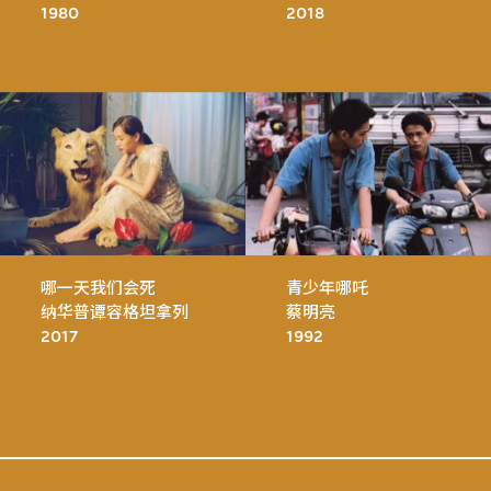
1980
2018
哪一天我们会死
青少年哪吒
纳华普谭容格坦拿列
蔡明亮
2017
1992