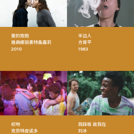
爱的抱抱
半边人
雅典娜丽素特桑嘉莉
方育平
2010
1983
初吻
我踩板 故我在
克劳特皮诺多
刘冰