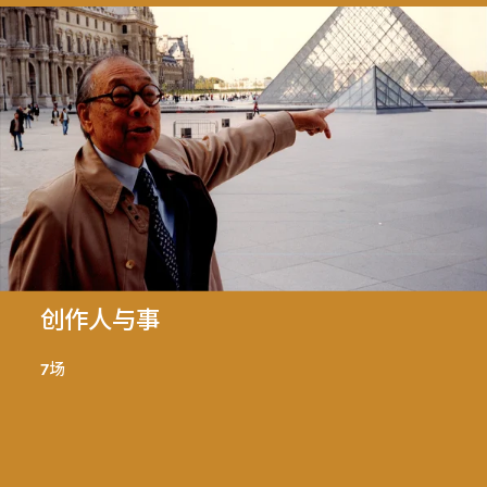
创作人与事
7场