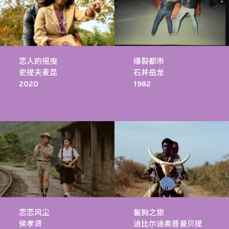
恋人的摇曳
爆裂都市
史提夫麦昆
石井岳龙
2020
1982
恋恋风尘
鬣狗之旅
侯孝贤
迪比尔迪奥普曼贝提