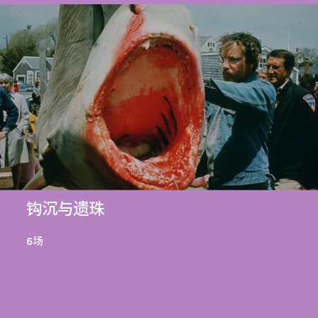
钩沉与遗珠
6场