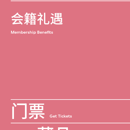
会籍礼遇
Membership Benefits
门票
Get Tickets