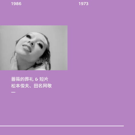
1986
1973
蔷薇的葬礼 & 短片
松本俊夫、田名网敬
一