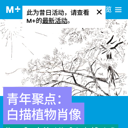
网站导览
此为昔日活动，请查看
M+的
最新活动
。
青年聚点：
白描植物肖像