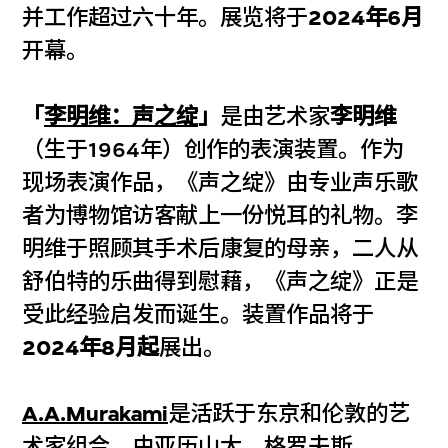
并工作超过六十年。展览将于
2024年6月
开幕。
「
李明维：声之绽
」
是由艺术家
李明维
（生于1964年）创作的表演装置。作为
现场表演作品，《声之绽》由专业声乐歌
者为博物馆访客献上一份悦耳的礼物。李
明维于照顾其手术后康复的母亲，二人从
舒伯特的乐曲得到慰藉，《声之绽》正是
受此经验启发而诞生。装置作品将于
2024年8月起
展出。
A.A.Murakami
是活跃于东京和伦敦的艺
术家组合，由亚历山大．格罗夫斯