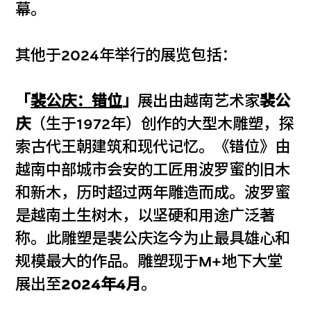
幕。
其他于2024年举行的展览包括：
「
裴公庆：错位
」
展出由越南艺术家
裴公
庆
（生于1972年）创作的大型木雕塑，探
索古代王朝建筑和现代记忆。《错位》由
越南中部城市会安的工匠用波罗蜜的旧木
和新木，历时超过两年雕造而成。波罗蜜
是越南土生树木，以坚硬和用途广泛著
称。此雕塑是裴公庆迄今为止最具雄心和
规模最大的作品。雕塑现于M+地下大堂
展出至
2024年4月
。