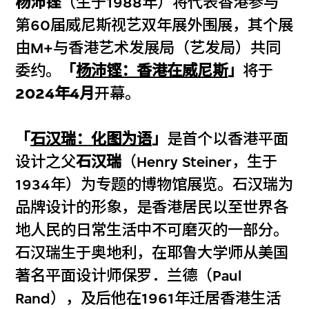
杨沛铿
（生于1988年）将代表香港参与
第60届威尼斯视艺双年展外围展，其个展
由M+与香港艺术发展局（艺发局）共同
委约。
「
杨沛铿：香港在威尼斯
」
将于
2024年4月
开幕。
「
石汉瑞：化图为语
」
是首个以香港平面
设计之父
石汉瑞
（Henry Steiner，生于
1934年）为专题的博物馆展览。石汉瑞为
品牌设计的形象，是香港居民以至世界各
地人民的日常生活中不可磨灭的一部分。
石汉瑞生于奥地利，在耶鲁大学师从美国
著名平面设计师保罗．兰德（Paul
Rand），及后他在1961年迁居香港生活