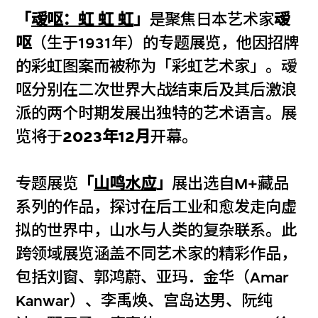
「
叆呕：虹
虹
虹
」
是聚焦日本艺术家
叆
呕
（生于1931年）的专题展览，他因招牌
的彩虹图案而被称为「彩虹艺术家」。叆
呕分别在二次世界大战结束后及其后激浪
派的两个时期发展出独特的艺术语言。展
览将于
2023年12月
开幕。
专题展览
「
山鸣水应
」
展出选自M+藏品
系列的作品，探讨在后工业和愈发走向虚
拟的世界中，山水与人类的复杂联系。此
跨领域展览涵盖不同艺术家的精彩作品，
包括刘窗、郭鸿蔚、亚玛．金华（Amar
Kanwar）、李禹焕、宫岛达男、阮纯