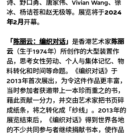
诗、野口勇、唐家伟、Vivian Wang、徐
冰、杨诘苍和赵无极等。展览将于
2024
年2月
开幕。
「
陈丽云：编织对话
」
是香港艺术家
陈丽
云
（生于1974年）所创作的大型装置作
品，思考女性劳动、个人与集体记忆、物
料转化和时间等命题。《编织对话》于
2013年首次展出，为令这件作品更丰富，
当时参加者获邀带上一本珍而重之的书，
藉此贡献一分力，并交由艺术家把书页碎
成纸条，将之转化成「纱线」。2013年的
展览结束后，《编织对话》得到世界各地
的不少共同参与者继续捐献书本，使作品