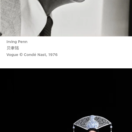
Irving Penn
贝聿铭
Vogue © Condé Nast, 1976