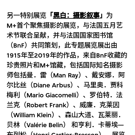
另一特别展览
「
黑白：摄影叙事
」
为
M+首个聚焦摄影的展览，与法国五月艺
术节联合呈献，并与法国国家图书馆
（BnF）共同策划，此专题展览展出由
1915年至2019年的作品，来自BnF收藏的
珍贵照片和M+馆藏，包括国际知名摄影
师包括曼．雷（Man Ray）、戴安娜．阿
尔比丝（Diane Arbus）、马里奥．贾科
梅利（Mario Giacomelli）、罗伯特．法
兰克（Robert Frank）、威廉．克莱因
（William Klein）、森山大道、瓦莱丽．
贝林（Valérie Belin） 和亨利．卡蒂埃—
布列松（Henri Cartier-Bresson）。展览