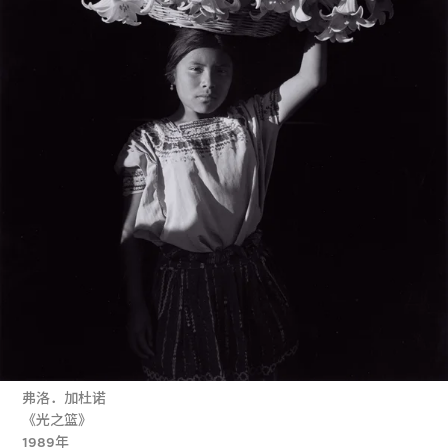
弗洛．加杜诺
《光之篮》
1989年