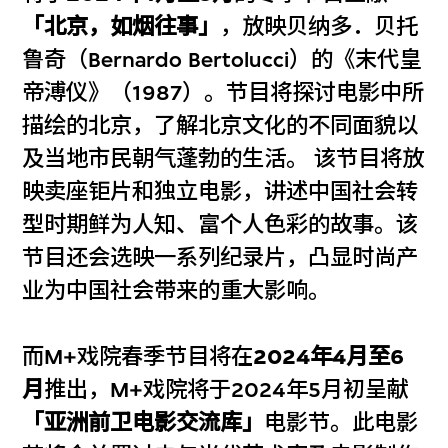
「北京，如烟往事」
，放映贝纳多．贝托
鲁奇（Bernardo Bertolucci）的《末代皇
帝溥仪》（1987）。节目将探讨电影中所
描绘的北京，了解北京文化的不同面貌以
及当地市民朝气蓬勃的生活。 该节目将放
映卖座钜片和独立电影，讲述中国社会转
型时期鲜为人知、富个人色彩的故事。该
节目还会选映一系列纪录片，凸显时尚产
业为中国社会带来的重大影响。
而M+戏院春季节目将在
2024年4月至6
月
推出，M+戏院将于2024年5月初呈献
「亚洲前卫电影交流库」
电影节。此电影