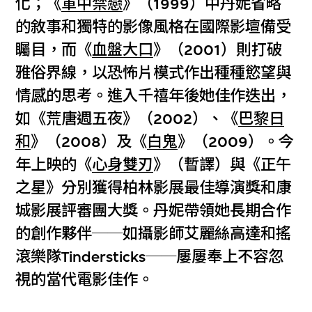
化；《
軍中禁戀
》（1999）中丹妮省略
的敘事和獨特的影像風格在國際影壇備受
矚目，而《
血盤大口
》（2001）則打破
雅俗界線，以恐怖片模式作出種種慾望與
情感的思考。進入千禧年後她佳作迭出，
如《荒唐週五夜》（2002）、《
巴黎日
和
》（2008）及《
白鬼
》（2009）。今
年上映的《
心身雙刃
》（暫譯）與《正午
之星》分別獲得柏林影展最佳導演獎和康
城影展評審團大獎。丹妮帶領她長期合作
的創作夥伴──如攝影師艾麗絲高達和搖
滾樂隊Tindersticks──屢屢奉上不容忽
視的當代電影佳作。