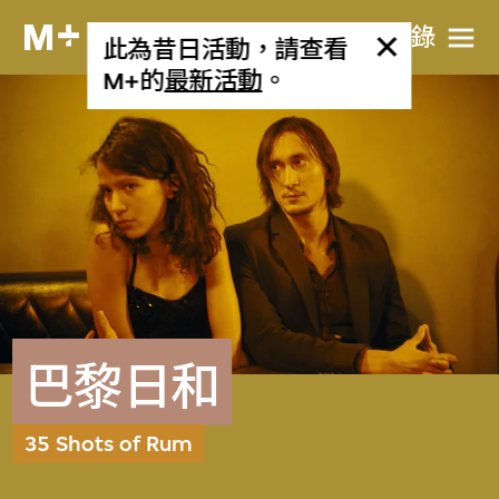
目​錄
此為昔日活動，請查看
M+的
最新活動
。
巴黎日和
35 Shots of Rum