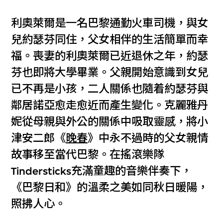
利奧萊爾是一名巴黎通勤火車司機，與女
兒約瑟芬同住，父女相伴的生活簡單而幸
福。喪妻的利奧萊爾已近退休之年，約瑟
芬也即將大學畢業。父親開始意識到女兒
已不再是小孩，二人關係也隨着約瑟芬與
鄰居諾亞愈走愈近而產生變化。克麗雅丹
妮從母親與外公的關係中吸取靈感，將小
津安二郎《
晚春
》中永不過時的父女親情
故事移至當代巴黎。在搖滾樂隊
Tindersticks充滿童趣的音樂伴奏下，
《巴黎日和》的溫柔之美如同秋日暖陽，
照拂人心。