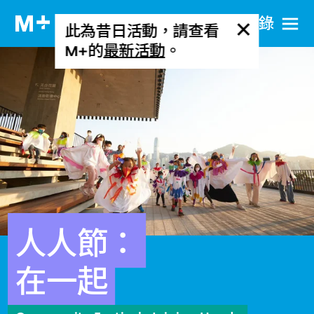
目​錄
此為昔日活動，請查看
M+的
最新活動
。
人人節：
在一起