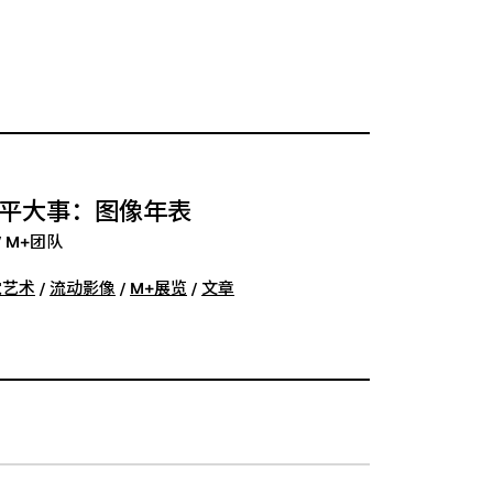
平大事：图像年表
/ M+团队
觉艺术
/
流动影像
/
M+展览
/
文章