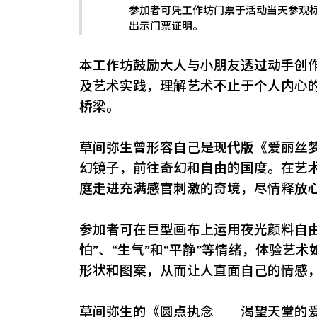
参加者可凭工作坊门票于活动当天参观
出示门票证明。
本工作坊鼓励大人与小朋友透过动手创
及艺术实践，理解艺术不止于个人内心
桥梁。
草间弥生曾形容自己是现代版《爱丽丝
幻镜子，前往奇幻和自由的国度。在艺
庭走进充满感官刺激的奇境，尽情释放
参加者可在巨型画布上运用夜光颜料自由创
怕”、“生气”和“平静”等情绪，体验艺
形状和图案，从而让人直面自己的情感
草间弥生的《
圆点执念──渴望天堂的