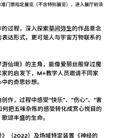
标准门票指定展览（不含特别展览），进入展厅前须
作的过程，深入探索
草间弥生
的作品意念
的表达形式，更可是人与宇宙万物联系的
梦游仙境》的主角，能像爱丽丝般穿过魔
术家的启发下，M+教学人员邀请不同家
心中的奇思妙想。
作，过程中感受“快乐”、“伤心”、“害
术如何把五味杂陈的感受转化成赏心悦目的
，歌颂丰盛的生命。
爱
》（2022）及场域特定装置《
神经的